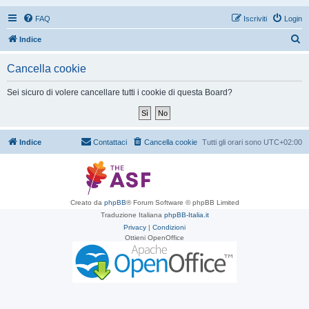
FAQ
Iscriviti
Login
C
Indice
e
Cancella cookie
r
c
Sei sicuro di volere cancellare tutti i cookie di questa Board?
a
Indice
Contattaci
Cancella cookie
Tutti gli orari sono
UTC+02:00
Creato da
phpBB
® Forum Software © phpBB Limited
Traduzione Italiana
phpBB-Italia.it
Privacy
|
Condizioni
Ottieni OpenOffice