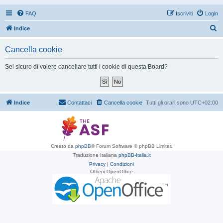
FAQ
Iscriviti
Login
C
Indice
e
Cancella cookie
r
c
Sei sicuro di volere cancellare tutti i cookie di questa Board?
a
Indice
Contattaci
Cancella cookie
Tutti gli orari sono
UTC+02:00
Creato da
phpBB
® Forum Software © phpBB Limited
Traduzione Italiana
phpBB-Italia.it
Privacy
|
Condizioni
Ottieni OpenOffice