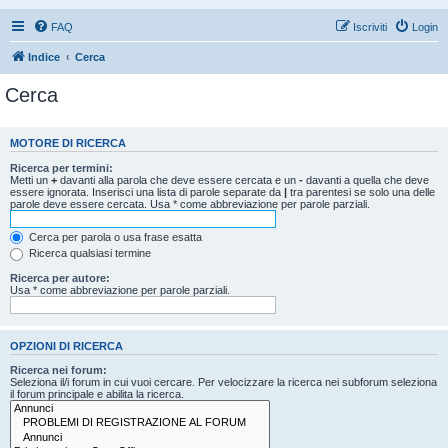
FAQ
Iscriviti
Login
Indice
Cerca
Cerca
MOTORE DI RICERCA
Ricerca per termini:
Metti un
+
davanti alla parola che deve essere cercata e un
-
davanti a quella che deve
essere ignorata. Inserisci una lista di parole separate da
|
tra parentesi se solo una delle
parole deve essere cercata. Usa * come abbreviazione per parole parziali.
Cerca per parola o usa frase esatta
Ricerca qualsiasi termine
Ricerca per autore:
Usa * come abbreviazione per parole parziali.
OPZIONI DI RICERCA
Ricerca nei forum:
Seleziona il/i forum in cui vuoi cercare. Per velocizzare la ricerca nei subforum seleziona
il forum principale e abilita la ricerca.