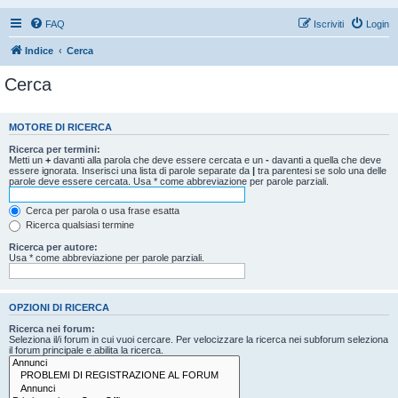
FAQ
Iscriviti
Login
Indice
Cerca
Cerca
MOTORE DI RICERCA
Ricerca per termini:
Metti un
+
davanti alla parola che deve essere cercata e un
-
davanti a quella che deve
essere ignorata. Inserisci una lista di parole separate da
|
tra parentesi se solo una delle
parole deve essere cercata. Usa * come abbreviazione per parole parziali.
Cerca per parola o usa frase esatta
Ricerca qualsiasi termine
Ricerca per autore:
Usa * come abbreviazione per parole parziali.
OPZIONI DI RICERCA
Ricerca nei forum:
Seleziona il/i forum in cui vuoi cercare. Per velocizzare la ricerca nei subforum seleziona
il forum principale e abilita la ricerca.