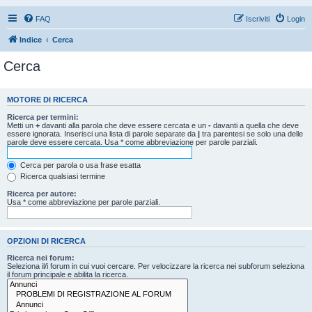
FAQ
Iscriviti
Login
Indice
Cerca
Cerca
MOTORE DI RICERCA
Ricerca per termini:
Metti un
+
davanti alla parola che deve essere cercata e un
-
davanti a quella che deve
essere ignorata. Inserisci una lista di parole separate da
|
tra parentesi se solo una delle
parole deve essere cercata. Usa * come abbreviazione per parole parziali.
Cerca per parola o usa frase esatta
Ricerca qualsiasi termine
Ricerca per autore:
Usa * come abbreviazione per parole parziali.
OPZIONI DI RICERCA
Ricerca nei forum:
Seleziona il/i forum in cui vuoi cercare. Per velocizzare la ricerca nei subforum seleziona
il forum principale e abilita la ricerca.