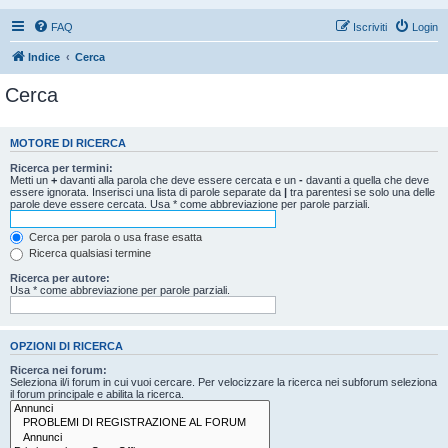
FAQ
Iscriviti
Login
Indice
Cerca
Cerca
MOTORE DI RICERCA
Ricerca per termini:
Metti un
+
davanti alla parola che deve essere cercata e un
-
davanti a quella che deve
essere ignorata. Inserisci una lista di parole separate da
|
tra parentesi se solo una delle
parole deve essere cercata. Usa * come abbreviazione per parole parziali.
Cerca per parola o usa frase esatta
Ricerca qualsiasi termine
Ricerca per autore:
Usa * come abbreviazione per parole parziali.
OPZIONI DI RICERCA
Ricerca nei forum:
Seleziona il/i forum in cui vuoi cercare. Per velocizzare la ricerca nei subforum seleziona
il forum principale e abilita la ricerca.