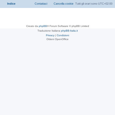
Indice
Contattaci
Cancella cookie
Tutti gli orari sono
UTC+02:00
Creato da
phpBB
® Forum Software © phpBB Limited
Traduzione Italiana
phpBB-Italia.it
Privacy
|
Condizioni
Ottieni OpenOffice