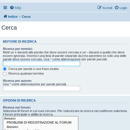
FAQ
Iscriviti
Login
Indice
Cerca
Cerca
MOTORE DI RICERCA
Ricerca per termini:
Metti un
+
davanti alla parola che deve essere cercata e un
-
davanti a quella che deve
essere ignorata. Inserisci una lista di parole separate da
|
tra parentesi se solo una delle
parole deve essere cercata. Usa * come abbreviazione per parole parziali.
Cerca per parola o usa frase esatta
Ricerca qualsiasi termine
Ricerca per autore:
Usa * come abbreviazione per parole parziali.
OPZIONI DI RICERCA
Ricerca nei forum:
Seleziona il/i forum in cui vuoi cercare. Per velocizzare la ricerca nei subforum seleziona
il forum principale e abilita la ricerca.