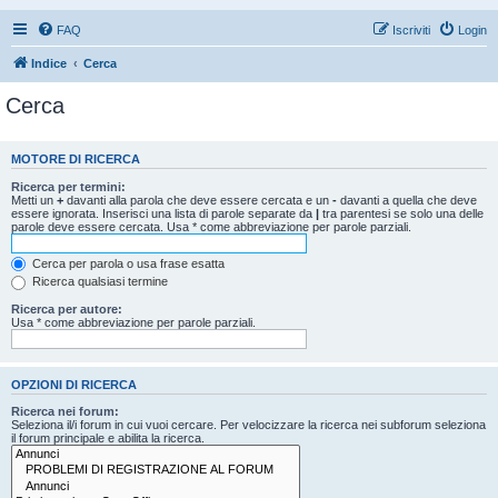
FAQ
Iscriviti
Login
Indice
Cerca
Cerca
MOTORE DI RICERCA
Ricerca per termini:
Metti un
+
davanti alla parola che deve essere cercata e un
-
davanti a quella che deve
essere ignorata. Inserisci una lista di parole separate da
|
tra parentesi se solo una delle
parole deve essere cercata. Usa * come abbreviazione per parole parziali.
Cerca per parola o usa frase esatta
Ricerca qualsiasi termine
Ricerca per autore:
Usa * come abbreviazione per parole parziali.
OPZIONI DI RICERCA
Ricerca nei forum:
Seleziona il/i forum in cui vuoi cercare. Per velocizzare la ricerca nei subforum seleziona
il forum principale e abilita la ricerca.