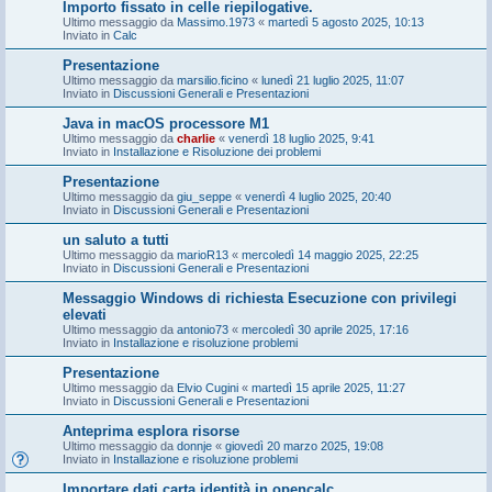
Importo fissato in celle riepilogative.
Ultimo messaggio da
Massimo.1973
«
martedì 5 agosto 2025, 10:13
Inviato in
Calc
Presentazione
Ultimo messaggio da
marsilio.ficino
«
lunedì 21 luglio 2025, 11:07
Inviato in
Discussioni Generali e Presentazioni
Java in macOS processore M1
Ultimo messaggio da
charlie
«
venerdì 18 luglio 2025, 9:41
Inviato in
Installazione e Risoluzione dei problemi
Presentazione
Ultimo messaggio da
giu_seppe
«
venerdì 4 luglio 2025, 20:40
Inviato in
Discussioni Generali e Presentazioni
un saluto a tutti
Ultimo messaggio da
marioR13
«
mercoledì 14 maggio 2025, 22:25
Inviato in
Discussioni Generali e Presentazioni
Messaggio Windows di richiesta Esecuzione con privilegi
elevati
Ultimo messaggio da
antonio73
«
mercoledì 30 aprile 2025, 17:16
Inviato in
Installazione e risoluzione problemi
Presentazione
Ultimo messaggio da
Elvio Cugini
«
martedì 15 aprile 2025, 11:27
Inviato in
Discussioni Generali e Presentazioni
Anteprima esplora risorse
Ultimo messaggio da
donnje
«
giovedì 20 marzo 2025, 19:08
Inviato in
Installazione e risoluzione problemi
Importare dati carta identità in opencalc