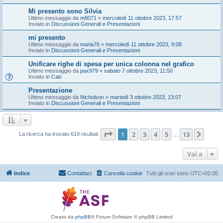
Mi presento sono Silvia
Ultimo messaggio da
m8071
«
mercoledì 11 ottobre 2023, 17:57
Inviato in
Discussioni Generali e Presentazioni
mi presento
Ultimo messaggio da
maria76
«
mercoledì 11 ottobre 2023, 9:08
Inviato in
Discussioni Generali e Presentazioni
Unificare righe di spesa per unica colonna nel grafico
Ultimo messaggio da
pax979
«
sabato 7 ottobre 2023, 11:50
Inviato in
Calc
Presentazione
Ultimo messaggio da
Nicholson
«
martedì 3 ottobre 2023, 13:07
Inviato in
Discussioni Generali e Presentazioni
Pagina
1
di
13
1
2
3
4
5
13
Pros
La ricerca ha trovato 619 risultati
…
Vai a
Indice
Contattaci
Cancella cookie
Tutti gli orari sono
UTC+02:00
Creato da
phpBB
® Forum Software © phpBB Limited