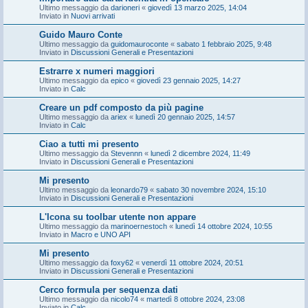
Ultimo messaggio da
darioneri
«
giovedì 13 marzo 2025, 14:04
Inviato in
Nuovi arrivati
Guido Mauro Conte
Ultimo messaggio da
guidomauroconte
«
sabato 1 febbraio 2025, 9:48
Inviato in
Discussioni Generali e Presentazioni
Estrarre x numeri maggiori
Ultimo messaggio da
epico
«
giovedì 23 gennaio 2025, 14:27
Inviato in
Calc
Creare un pdf composto da più pagine
Ultimo messaggio da
ariex
«
lunedì 20 gennaio 2025, 14:57
Inviato in
Calc
Ciao a tutti mi presento
Ultimo messaggio da
Stevennn
«
lunedì 2 dicembre 2024, 11:49
Inviato in
Discussioni Generali e Presentazioni
Mi presento
Ultimo messaggio da
leonardo79
«
sabato 30 novembre 2024, 15:10
Inviato in
Discussioni Generali e Presentazioni
L'Icona su toolbar utente non appare
Ultimo messaggio da
marinoernestoch
«
lunedì 14 ottobre 2024, 10:55
Inviato in
Macro e UNO API
Mi presento
Ultimo messaggio da
foxy62
«
venerdì 11 ottobre 2024, 20:51
Inviato in
Discussioni Generali e Presentazioni
Cerco formula per sequenza dati
Ultimo messaggio da
nicolo74
«
martedì 8 ottobre 2024, 23:08
Inviato in
Calc