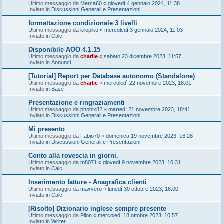
Ultimo messaggio da
Merca60
«
giovedì 4 gennaio 2024, 11:38
Inviato in
Discussioni Generali e Presentazioni
formattazione condizionale 3 livelli
Ultimo messaggio da
kilopiko
«
mercoledì 3 gennaio 2024, 11:03
Inviato in
Calc
Disponibile AOO 4.1.15
Ultimo messaggio da
charlie
«
sabato 23 dicembre 2023, 11:57
Inviato in
Annunci
[Tutorial] Report per Database autonomo (Standalone)
Ultimo messaggio da
charlie
«
mercoledì 22 novembre 2023, 18:01
Inviato in
Base
Presentazione e ringraziamenti
Ultimo messaggio da
phobix82
«
martedì 21 novembre 2023, 18:41
Inviato in
Discussioni Generali e Presentazioni
Mi presento
Ultimo messaggio da
Fabio70
«
domenica 19 novembre 2023, 16:28
Inviato in
Discussioni Generali e Presentazioni
Conto alla rovescia in giorni.
Ultimo messaggio da
m8071
«
giovedì 9 novembre 2023, 10:31
Inviato in
Calc
Inserimento fatture - Anagrafica clienti
Ultimo messaggio da
maxvero
«
lunedì 30 ottobre 2023, 16:00
Inviato in
Calc
[Risolto] Dizionario inglese sempre presente
Ultimo messaggio da
Pilon
«
mercoledì 18 ottobre 2023, 10:57
Inviato in
Writer