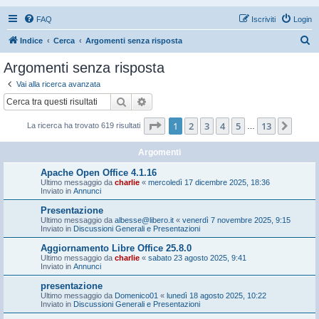
FAQ
Iscriviti
Login
C
Indice
Cerca
Argomenti senza risposta
e
Argomenti senza risposta
r
Vai alla ricerca avanzata
c
Cerca
Ricerca avanzata
a
Pagina
1
di
13
1
2
3
4
5
13
Pros
La ricerca ha trovato 619 risultati
…
Argomenti
Apache Open Office 4.1.16
Ultimo messaggio da
charlie
«
mercoledì 17 dicembre 2025, 18:36
Inviato in
Annunci
Presentazione
Ultimo messaggio da
albesse@libero.it
«
venerdì 7 novembre 2025, 9:15
Inviato in
Discussioni Generali e Presentazioni
Aggiornamento Libre Office 25.8.0
Ultimo messaggio da
charlie
«
sabato 23 agosto 2025, 9:41
Inviato in
Annunci
presentazione
Ultimo messaggio da
Domenico01
«
lunedì 18 agosto 2025, 10:22
Inviato in
Discussioni Generali e Presentazioni