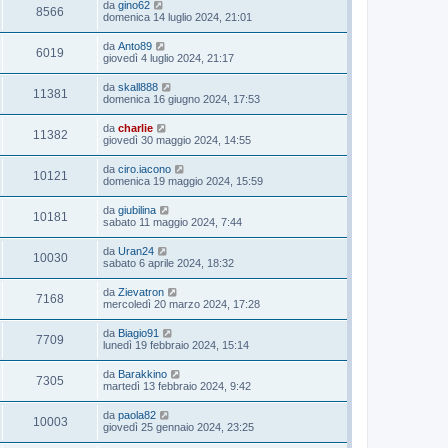
da
gino62
8566
domenica 14 luglio 2024, 21:01
da
Anto89
6019
giovedì 4 luglio 2024, 21:17
da
skall888
11381
domenica 16 giugno 2024, 17:53
da
charlie
11382
giovedì 30 maggio 2024, 14:55
da
ciro.iacono
10121
domenica 19 maggio 2024, 15:59
da
giubilina
10181
sabato 11 maggio 2024, 7:44
da
Uran24
10030
sabato 6 aprile 2024, 18:32
da
Zievatron
7168
mercoledì 20 marzo 2024, 17:28
da
Biagio91
7709
lunedì 19 febbraio 2024, 15:14
da
Barakkino
7305
martedì 13 febbraio 2024, 9:42
da
paola82
10003
giovedì 25 gennaio 2024, 23:25