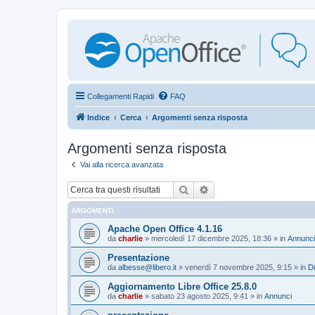
Collegamenti Rapidi
FAQ
Indice
Cerca
Argomenti senza risposta
Argomenti senza risposta
Vai alla ricerca avanzata
Cerca
Ricerca avanzata
ARGOMENTI
Apache Open Office 4.1.16
da
charlie
»
mercoledì 17 dicembre 2025, 18:36
» in
Annunci
Presentazione
da
albesse@libero.it
»
venerdì 7 novembre 2025, 9:15
» in
Di
Aggiornamento Libre Office 25.8.0
da
charlie
»
sabato 23 agosto 2025, 9:41
» in
Annunci