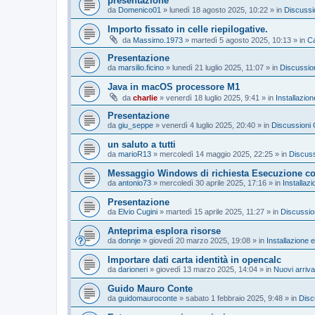
presentazione
da
Domenico01
»
lunedì 18 agosto 2025, 10:22
» in
Discussi
Importo fissato in celle riepilogative.
da
Massimo.1973
»
martedì 5 agosto 2025, 10:13
» in
Ca
Presentazione
da
marsilio.ficino
»
lunedì 21 luglio 2025, 11:07
» in
Discussion
Java in macOS processore M1
da
charlie
»
venerdì 18 luglio 2025, 9:41
» in
Installazio
Presentazione
da
giu_seppe
»
venerdì 4 luglio 2025, 20:40
» in
Discussioni 
un saluto a tutti
da
marioR13
»
mercoledì 14 maggio 2025, 22:25
» in
Discuss
Messaggio Windows di richiesta Esecuzione con 
da
antonio73
»
mercoledì 30 aprile 2025, 17:16
» in
Installaz
Presentazione
da
Elvio Cugini
»
martedì 15 aprile 2025, 11:27
» in
Discussio
Anteprima esplora risorse
da
donnje
»
giovedì 20 marzo 2025, 19:08
» in
Installazione 
Importare dati carta identità in opencalc
da
darioneri
»
giovedì 13 marzo 2025, 14:04
» in
Nuovi arriva
Guido Mauro Conte
da
guidomauroconte
»
sabato 1 febbraio 2025, 9:48
» in
Disc