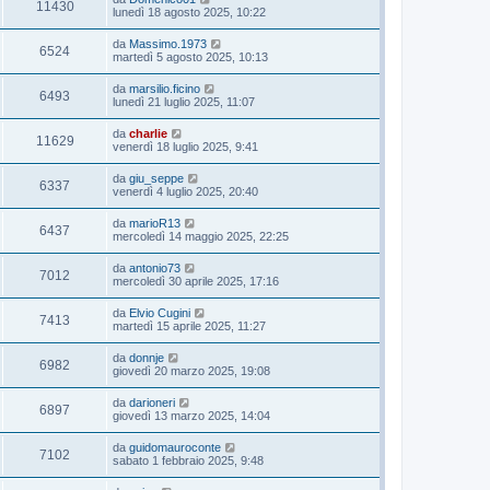
11430
lunedì 18 agosto 2025, 10:22
da
Massimo.1973
6524
martedì 5 agosto 2025, 10:13
da
marsilio.ficino
6493
lunedì 21 luglio 2025, 11:07
da
charlie
11629
venerdì 18 luglio 2025, 9:41
da
giu_seppe
6337
venerdì 4 luglio 2025, 20:40
da
marioR13
6437
mercoledì 14 maggio 2025, 22:25
da
antonio73
7012
mercoledì 30 aprile 2025, 17:16
da
Elvio Cugini
7413
martedì 15 aprile 2025, 11:27
da
donnje
6982
giovedì 20 marzo 2025, 19:08
da
darioneri
6897
giovedì 13 marzo 2025, 14:04
da
guidomauroconte
7102
sabato 1 febbraio 2025, 9:48