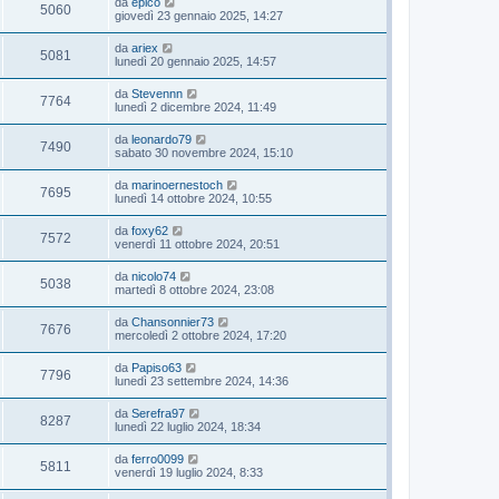
da
epico
5060
giovedì 23 gennaio 2025, 14:27
da
ariex
5081
lunedì 20 gennaio 2025, 14:57
da
Stevennn
7764
lunedì 2 dicembre 2024, 11:49
da
leonardo79
7490
sabato 30 novembre 2024, 15:10
da
marinoernestoch
7695
lunedì 14 ottobre 2024, 10:55
da
foxy62
7572
venerdì 11 ottobre 2024, 20:51
da
nicolo74
5038
martedì 8 ottobre 2024, 23:08
da
Chansonnier73
7676
mercoledì 2 ottobre 2024, 17:20
da
Papiso63
7796
lunedì 23 settembre 2024, 14:36
da
Serefra97
8287
lunedì 22 luglio 2024, 18:34
da
ferro0099
5811
venerdì 19 luglio 2024, 8:33