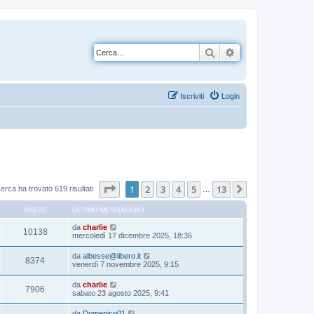
Cerca
Ricerca avanzata
Iscriviti
Login
Pagina
1
di
13
1
2
3
4
5
13
Prossimo
cerca ha trovato 619 risultati
…
VISITE
ULTIMO MESSAGGIO
da
charlie
10138
mercoledì 17 dicembre 2025, 18:36
da
albesse@libero.it
8374
venerdì 7 novembre 2025, 9:15
da
charlie
7906
sabato 23 agosto 2025, 9:41
da
Domenico01