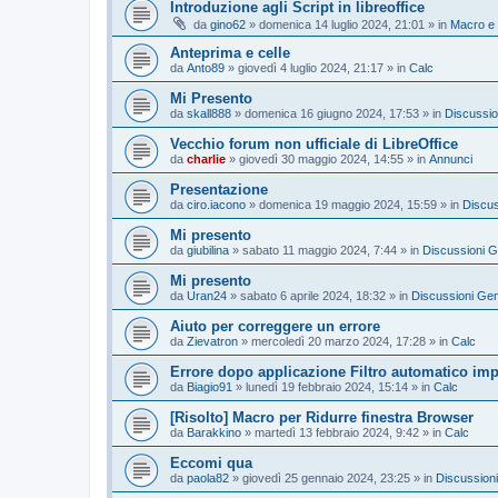
Introduzione agli Script in libreoffice
da
gino62
»
domenica 14 luglio 2024, 21:01
» in
Macro e
Anteprima e celle
da
Anto89
»
giovedì 4 luglio 2024, 21:17
» in
Calc
Mi Presento
da
skall888
»
domenica 16 giugno 2024, 17:53
» in
Discussio
Vecchio forum non ufficiale di LibreOffice
da
charlie
»
giovedì 30 maggio 2024, 14:55
» in
Annunci
Presentazione
da
ciro.iacono
»
domenica 19 maggio 2024, 15:59
» in
Discus
Mi presento
da
giubilina
»
sabato 11 maggio 2024, 7:44
» in
Discussioni G
Mi presento
da
Uran24
»
sabato 6 aprile 2024, 18:32
» in
Discussioni Gen
Aiuto per correggere un errore
da
Zievatron
»
mercoledì 20 marzo 2024, 17:28
» in
Calc
Errore dopo applicazione Filtro automatico impos
da
Biagio91
»
lunedì 19 febbraio 2024, 15:14
» in
Calc
[Risolto] Macro per Ridurre finestra Browser
da
Barakkino
»
martedì 13 febbraio 2024, 9:42
» in
Calc
Eccomi qua
da
paola82
»
giovedì 25 gennaio 2024, 23:25
» in
Discussioni