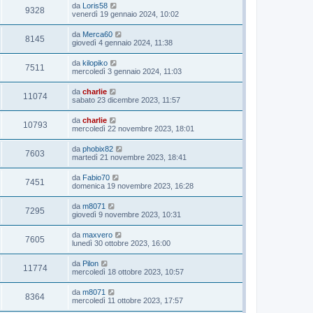
da
Loris58
9328
venerdì 19 gennaio 2024, 10:02
da
Merca60
8145
giovedì 4 gennaio 2024, 11:38
da
kilopiko
7511
mercoledì 3 gennaio 2024, 11:03
da
charlie
11074
sabato 23 dicembre 2023, 11:57
da
charlie
10793
mercoledì 22 novembre 2023, 18:01
da
phobix82
7603
martedì 21 novembre 2023, 18:41
da
Fabio70
7451
domenica 19 novembre 2023, 16:28
da
m8071
7295
giovedì 9 novembre 2023, 10:31
da
maxvero
7605
lunedì 30 ottobre 2023, 16:00
da
Pilon
11774
mercoledì 18 ottobre 2023, 10:57
da
m8071
8364
mercoledì 11 ottobre 2023, 17:57