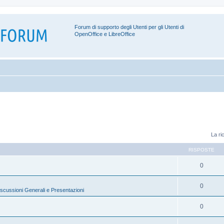
Forum di supporto degli Utenti per gli Utenti di
OpenOffice e LibreOffice
La ri
RISPOSTE
0
0
scussioni Generali e Presentazioni
0