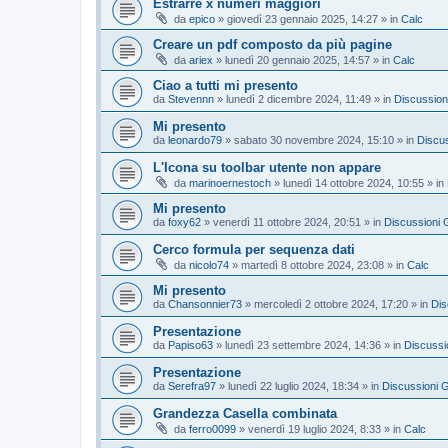
Estrarre x numeri maggiori
da
epico
»
giovedì 23 gennaio 2025, 14:27
» in
Calc
Creare un pdf composto da più pagine
da
ariex
»
lunedì 20 gennaio 2025, 14:57
» in
Calc
Ciao a tutti mi presento
da
Stevennn
»
lunedì 2 dicembre 2024, 11:49
» in
Discussion
Mi presento
da
leonardo79
»
sabato 30 novembre 2024, 15:10
» in
Discus
L'Icona su toolbar utente non appare
da
marinoernestoch
»
lunedì 14 ottobre 2024, 10:55
» in
Mi presento
da
foxy62
»
venerdì 11 ottobre 2024, 20:51
» in
Discussioni 
Cerco formula per sequenza dati
da
nicolo74
»
martedì 8 ottobre 2024, 23:08
» in
Calc
Mi presento
da
Chansonnier73
»
mercoledì 2 ottobre 2024, 17:20
» in
Dis
Presentazione
da
Papiso63
»
lunedì 23 settembre 2024, 14:36
» in
Discussi
Presentazione
da
Serefra97
»
lunedì 22 luglio 2024, 18:34
» in
Discussioni G
Grandezza Casella combinata
da
ferro0099
»
venerdì 19 luglio 2024, 8:33
» in
Calc