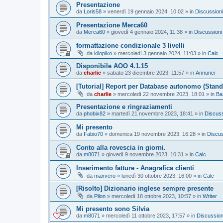
Presentazione
da
Loris58
»
venerdì 19 gennaio 2024, 10:02
» in
Discussioni
Presentazione Merca60
da
Merca60
»
giovedì 4 gennaio 2024, 11:38
» in
Discussioni
formattazione condizionale 3 livelli
da
kilopiko
»
mercoledì 3 gennaio 2024, 11:03
» in
Calc
Disponibile AOO 4.1.15
da
charlie
»
sabato 23 dicembre 2023, 11:57
» in
Annunci
[Tutorial] Report per Database autonomo (Stand
da
charlie
»
mercoledì 22 novembre 2023, 18:01
» in
Ba
Presentazione e ringraziamenti
da
phobix82
»
martedì 21 novembre 2023, 18:41
» in
Discuss
Mi presento
da
Fabio70
»
domenica 19 novembre 2023, 16:28
» in
Discus
Conto alla rovescia in giorni.
da
m8071
»
giovedì 9 novembre 2023, 10:31
» in
Calc
Inserimento fatture - Anagrafica clienti
da
maxvero
»
lunedì 30 ottobre 2023, 16:00
» in
Calc
[Risolto] Dizionario inglese sempre presente
da
Pilon
»
mercoledì 18 ottobre 2023, 10:57
» in
Writer
Mi presento sono Silvia
da
m8071
»
mercoledì 11 ottobre 2023, 17:57
» in
Discussion