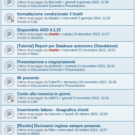
Ultimo messaggio da
Merca60
«
giovedì 4 gennaio 2024, 11:38
Inviato in
Discussioni Generali e Presentazioni
formattazione condizionale 3 livelli
Ultimo messaggio da
kilopiko
«
mercoledì 3 gennaio 2024, 11:03
Inviato in
Calc
Disponibile AOO 4.1.15
Ultimo messaggio da
charlie
«
sabato 23 dicembre 2023, 11:57
Inviato in
Annunci
[Tutorial] Report per Database autonomo (Standalone)
Ultimo messaggio da
charlie
«
mercoledì 22 novembre 2023, 18:01
Inviato in
Base
Presentazione e ringraziamenti
Ultimo messaggio da
phobix82
«
martedì 21 novembre 2023, 18:41
Inviato in
Discussioni Generali e Presentazioni
Mi presento
Ultimo messaggio da
Fabio70
«
domenica 19 novembre 2023, 16:28
Inviato in
Discussioni Generali e Presentazioni
Conto alla rovescia in giorni.
Ultimo messaggio da
m8071
«
giovedì 9 novembre 2023, 10:31
Inviato in
Calc
Inserimento fatture - Anagrafica clienti
Ultimo messaggio da
maxvero
«
lunedì 30 ottobre 2023, 16:00
Inviato in
Calc
[Risolto] Dizionario inglese sempre presente
Ultimo messaggio da
Pilon
«
mercoledì 18 ottobre 2023, 10:57
Inviato in
Writer