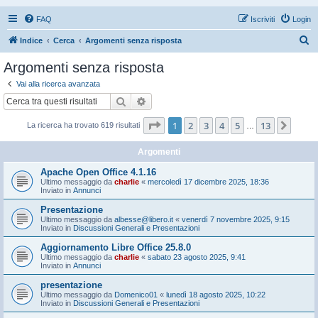
FAQ
Iscriviti
Login
C
Indice
Cerca
Argomenti senza risposta
e
Argomenti senza risposta
r
Vai alla ricerca avanzata
c
Cerca
Ricerca avanzata
a
Pagina
1
di
13
1
2
3
4
5
13
Pros
La ricerca ha trovato 619 risultati
…
Argomenti
Apache Open Office 4.1.16
Ultimo messaggio da
charlie
«
mercoledì 17 dicembre 2025, 18:36
Inviato in
Annunci
Presentazione
Ultimo messaggio da
albesse@libero.it
«
venerdì 7 novembre 2025, 9:15
Inviato in
Discussioni Generali e Presentazioni
Aggiornamento Libre Office 25.8.0
Ultimo messaggio da
charlie
«
sabato 23 agosto 2025, 9:41
Inviato in
Annunci
presentazione
Ultimo messaggio da
Domenico01
«
lunedì 18 agosto 2025, 10:22
Inviato in
Discussioni Generali e Presentazioni