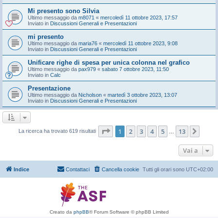
Mi presento sono Silvia
Ultimo messaggio da
m8071
«
mercoledì 11 ottobre 2023, 17:57
Inviato in
Discussioni Generali e Presentazioni
mi presento
Ultimo messaggio da
maria76
«
mercoledì 11 ottobre 2023, 9:08
Inviato in
Discussioni Generali e Presentazioni
Unificare righe di spesa per unica colonna nel grafico
Ultimo messaggio da
pax979
«
sabato 7 ottobre 2023, 11:50
Inviato in
Calc
Presentazione
Ultimo messaggio da
Nicholson
«
martedì 3 ottobre 2023, 13:07
Inviato in
Discussioni Generali e Presentazioni
Pagina
1
di
13
1
2
3
4
5
13
Pros
La ricerca ha trovato 619 risultati
…
Vai a
Indice
Contattaci
Cancella cookie
Tutti gli orari sono
UTC+02:00
Creato da
phpBB
® Forum Software © phpBB Limited