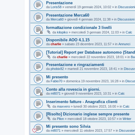
Presentazione
da
Loris58
»
venerdì 19 gennaio 2024, 10:02
» in
Discussioni
Presentazione Merca60
da
Merca60
»
giovedì 4 gennaio 2024, 11:38
» in
Discussioni
formattazione condizionale 3 livelli
da
kilopiko
»
mercoledì 3 gennaio 2024, 11:03
» in
Calc
Disponibile AOO 4.1.15
da
charlie
»
sabato 23 dicembre 2023, 11:57
» in
Annunci
[Tutorial] Report per Database autonomo (Stand
da
charlie
»
mercoledì 22 novembre 2023, 18:01
» in
Ba
Presentazione e ringraziamenti
da
phobix82
»
martedì 21 novembre 2023, 18:41
» in
Discuss
Mi presento
da
Fabio70
»
domenica 19 novembre 2023, 16:28
» in
Discus
Conto alla rovescia in giorni.
da
m8071
»
giovedì 9 novembre 2023, 10:31
» in
Calc
Inserimento fatture - Anagrafica clienti
da
maxvero
»
lunedì 30 ottobre 2023, 16:00
» in
Calc
[Risolto] Dizionario inglese sempre presente
da
Pilon
»
mercoledì 18 ottobre 2023, 10:57
» in
Writer
Mi presento sono Silvia
da
m8071
»
mercoledì 11 ottobre 2023, 17:57
» in
Discussion