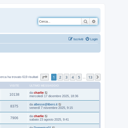
Cerca
Ricerca avanzata
Iscriviti
Login
Pagina
1
di
13
1
2
3
4
5
13
Prossimo
cerca ha trovato 619 risultati
…
VISITE
ULTIMO MESSAGGIO
da
charlie
10138
mercoledì 17 dicembre 2025, 18:36
da
albesse@libero.it
8375
venerdì 7 novembre 2025, 9:15
da
charlie
7906
sabato 23 agosto 2025, 9:41
da
Domenico01