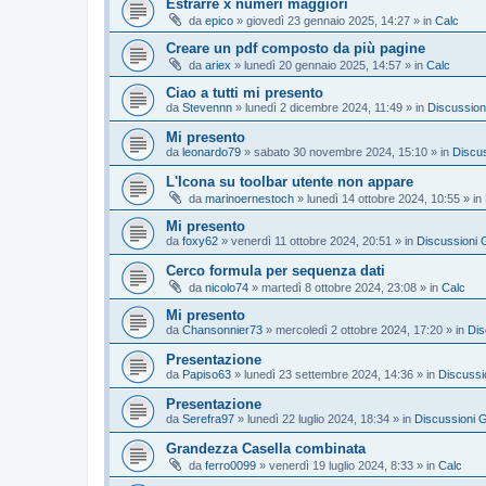
Estrarre x numeri maggiori
da
epico
»
giovedì 23 gennaio 2025, 14:27
» in
Calc
Creare un pdf composto da più pagine
da
ariex
»
lunedì 20 gennaio 2025, 14:57
» in
Calc
Ciao a tutti mi presento
da
Stevennn
»
lunedì 2 dicembre 2024, 11:49
» in
Discussion
Mi presento
da
leonardo79
»
sabato 30 novembre 2024, 15:10
» in
Discus
L'Icona su toolbar utente non appare
da
marinoernestoch
»
lunedì 14 ottobre 2024, 10:55
» in
Mi presento
da
foxy62
»
venerdì 11 ottobre 2024, 20:51
» in
Discussioni 
Cerco formula per sequenza dati
da
nicolo74
»
martedì 8 ottobre 2024, 23:08
» in
Calc
Mi presento
da
Chansonnier73
»
mercoledì 2 ottobre 2024, 17:20
» in
Dis
Presentazione
da
Papiso63
»
lunedì 23 settembre 2024, 14:36
» in
Discussi
Presentazione
da
Serefra97
»
lunedì 22 luglio 2024, 18:34
» in
Discussioni G
Grandezza Casella combinata
da
ferro0099
»
venerdì 19 luglio 2024, 8:33
» in
Calc