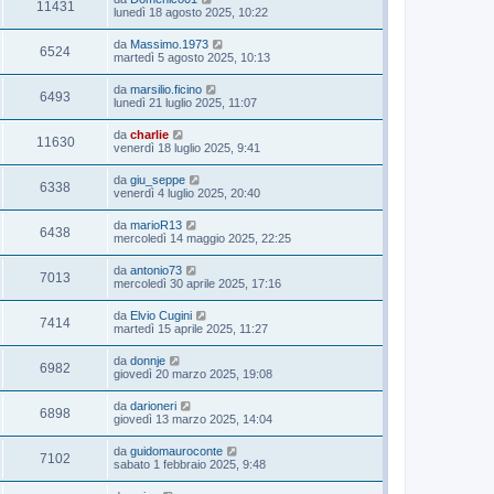
11431
lunedì 18 agosto 2025, 10:22
da
Massimo.1973
6524
martedì 5 agosto 2025, 10:13
da
marsilio.ficino
6493
lunedì 21 luglio 2025, 11:07
da
charlie
11630
venerdì 18 luglio 2025, 9:41
da
giu_seppe
6338
venerdì 4 luglio 2025, 20:40
da
marioR13
6438
mercoledì 14 maggio 2025, 22:25
da
antonio73
7013
mercoledì 30 aprile 2025, 17:16
da
Elvio Cugini
7414
martedì 15 aprile 2025, 11:27
da
donnje
6982
giovedì 20 marzo 2025, 19:08
da
darioneri
6898
giovedì 13 marzo 2025, 14:04
da
guidomauroconte
7102
sabato 1 febbraio 2025, 9:48