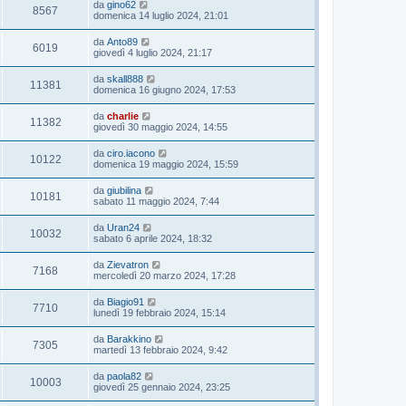
da
gino62
8567
domenica 14 luglio 2024, 21:01
da
Anto89
6019
giovedì 4 luglio 2024, 21:17
da
skall888
11381
domenica 16 giugno 2024, 17:53
da
charlie
11382
giovedì 30 maggio 2024, 14:55
da
ciro.iacono
10122
domenica 19 maggio 2024, 15:59
da
giubilina
10181
sabato 11 maggio 2024, 7:44
da
Uran24
10032
sabato 6 aprile 2024, 18:32
da
Zievatron
7168
mercoledì 20 marzo 2024, 17:28
da
Biagio91
7710
lunedì 19 febbraio 2024, 15:14
da
Barakkino
7305
martedì 13 febbraio 2024, 9:42
da
paola82
10003
giovedì 25 gennaio 2024, 23:25