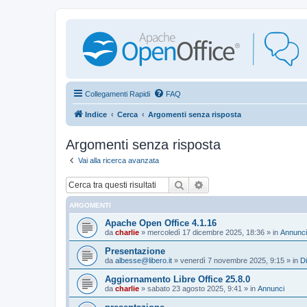
Collegamenti Rapidi
FAQ
Indice
Cerca
Argomenti senza risposta
Argomenti senza risposta
Vai alla ricerca avanzata
Cerca
Ricerca avanzata
ARGOMENTI
Apache Open Office 4.1.16
da
charlie
»
mercoledì 17 dicembre 2025, 18:36
» in
Annunci
Presentazione
da
albesse@libero.it
»
venerdì 7 novembre 2025, 9:15
» in
Di
Aggiornamento Libre Office 25.8.0
da
charlie
»
sabato 23 agosto 2025, 9:41
» in
Annunci