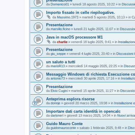
presentazione
da
Domenico01
»
lunedì 18 agosto 2025, 10:22
» in
Discussi
Importo fissato in celle riepilogative.
da
Massimo.1973
»
martedì 5 agosto 2025, 10:13
» in
Ca
Presentazione
da
marsilio.ficino
»
lunedì 21 luglio 2025, 11:07
» in
Discussion
Java in macOS processore M1
da
charlie
»
venerdì 18 luglio 2025, 9:41
» in
Installazio
Presentazione
da
giu_seppe
»
venerdì 4 luglio 2025, 20:40
» in
Discussioni 
un saluto a tutti
da
marioR13
»
mercoledì 14 maggio 2025, 22:25
» in
Discuss
Messaggio Windows di richiesta Esecuzione con 
da
antonio73
»
mercoledì 30 aprile 2025, 17:16
» in
Installaz
Presentazione
da
Elvio Cugini
»
martedì 15 aprile 2025, 11:27
» in
Discussio
Anteprima esplora risorse
da
donnje
»
giovedì 20 marzo 2025, 19:08
» in
Installazione 
Importare dati carta identità in opencalc
da
darioneri
»
giovedì 13 marzo 2025, 14:04
» in
Nuovi arriva
Guido Mauro Conte
da
guidomauroconte
»
sabato 1 febbraio 2025, 9:48
» in
Disc