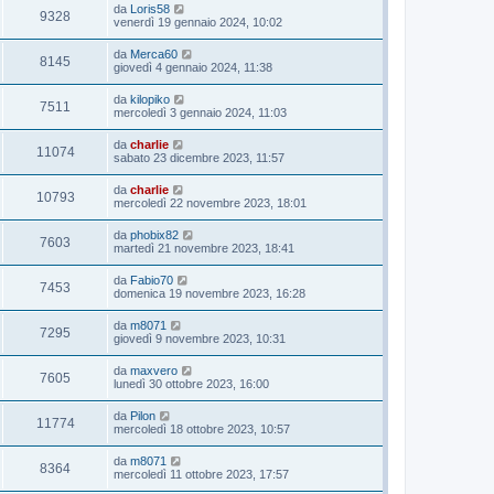
da
Loris58
9328
venerdì 19 gennaio 2024, 10:02
da
Merca60
8145
giovedì 4 gennaio 2024, 11:38
da
kilopiko
7511
mercoledì 3 gennaio 2024, 11:03
da
charlie
11074
sabato 23 dicembre 2023, 11:57
da
charlie
10793
mercoledì 22 novembre 2023, 18:01
da
phobix82
7603
martedì 21 novembre 2023, 18:41
da
Fabio70
7453
domenica 19 novembre 2023, 16:28
da
m8071
7295
giovedì 9 novembre 2023, 10:31
da
maxvero
7605
lunedì 30 ottobre 2023, 16:00
da
Pilon
11774
mercoledì 18 ottobre 2023, 10:57
da
m8071
8364
mercoledì 11 ottobre 2023, 17:57