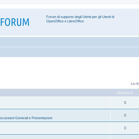
Forum di supporto degli Utenti per gli Utenti di
OpenOffice e LibreOffice
La ri
RISPOSTE
0
0
scussioni Generali e Presentazioni
0