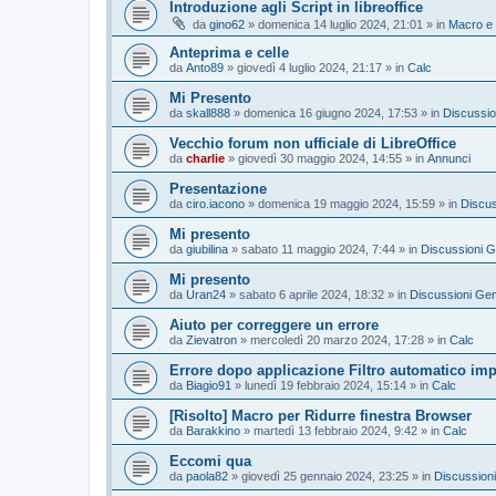
Introduzione agli Script in libreoffice
da
gino62
»
domenica 14 luglio 2024, 21:01
» in
Macro e
Anteprima e celle
da
Anto89
»
giovedì 4 luglio 2024, 21:17
» in
Calc
Mi Presento
da
skall888
»
domenica 16 giugno 2024, 17:53
» in
Discussio
Vecchio forum non ufficiale di LibreOffice
da
charlie
»
giovedì 30 maggio 2024, 14:55
» in
Annunci
Presentazione
da
ciro.iacono
»
domenica 19 maggio 2024, 15:59
» in
Discus
Mi presento
da
giubilina
»
sabato 11 maggio 2024, 7:44
» in
Discussioni G
Mi presento
da
Uran24
»
sabato 6 aprile 2024, 18:32
» in
Discussioni Gen
Aiuto per correggere un errore
da
Zievatron
»
mercoledì 20 marzo 2024, 17:28
» in
Calc
Errore dopo applicazione Filtro automatico impos
da
Biagio91
»
lunedì 19 febbraio 2024, 15:14
» in
Calc
[Risolto] Macro per Ridurre finestra Browser
da
Barakkino
»
martedì 13 febbraio 2024, 9:42
» in
Calc
Eccomi qua
da
paola82
»
giovedì 25 gennaio 2024, 23:25
» in
Discussioni