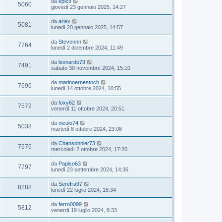
da
epico
5060
giovedì 23 gennaio 2025, 14:27
da
ariex
5081
lunedì 20 gennaio 2025, 14:57
da
Stevennn
7764
lunedì 2 dicembre 2024, 11:49
da
leonardo79
7491
sabato 30 novembre 2024, 15:10
da
marinoernestoch
7696
lunedì 14 ottobre 2024, 10:55
da
foxy62
7572
venerdì 11 ottobre 2024, 20:51
da
nicolo74
5038
martedì 8 ottobre 2024, 23:08
da
Chansonnier73
7676
mercoledì 2 ottobre 2024, 17:20
da
Papiso63
7797
lunedì 23 settembre 2024, 14:36
da
Serefra97
8288
lunedì 22 luglio 2024, 18:34
da
ferro0099
5812
venerdì 19 luglio 2024, 8:33