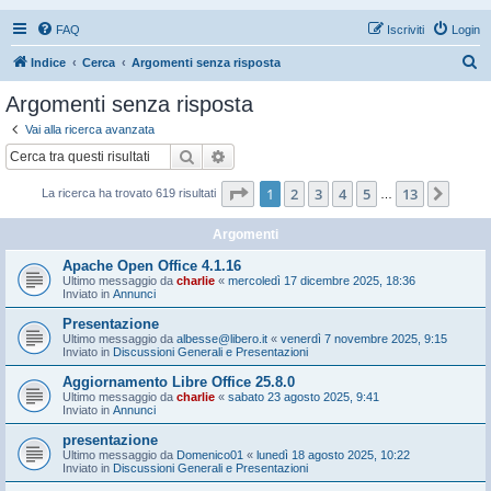
FAQ
Iscriviti
Login
C
Indice
Cerca
Argomenti senza risposta
e
Argomenti senza risposta
r
Vai alla ricerca avanzata
c
Cerca
Ricerca avanzata
a
Pagina
1
di
13
1
2
3
4
5
13
Pros
La ricerca ha trovato 619 risultati
…
Argomenti
Apache Open Office 4.1.16
Ultimo messaggio da
charlie
«
mercoledì 17 dicembre 2025, 18:36
Inviato in
Annunci
Presentazione
Ultimo messaggio da
albesse@libero.it
«
venerdì 7 novembre 2025, 9:15
Inviato in
Discussioni Generali e Presentazioni
Aggiornamento Libre Office 25.8.0
Ultimo messaggio da
charlie
«
sabato 23 agosto 2025, 9:41
Inviato in
Annunci
presentazione
Ultimo messaggio da
Domenico01
«
lunedì 18 agosto 2025, 10:22
Inviato in
Discussioni Generali e Presentazioni