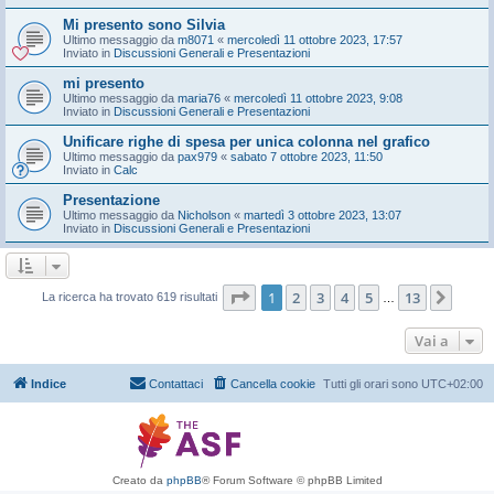
Mi presento sono Silvia
Ultimo messaggio da
m8071
«
mercoledì 11 ottobre 2023, 17:57
Inviato in
Discussioni Generali e Presentazioni
mi presento
Ultimo messaggio da
maria76
«
mercoledì 11 ottobre 2023, 9:08
Inviato in
Discussioni Generali e Presentazioni
Unificare righe di spesa per unica colonna nel grafico
Ultimo messaggio da
pax979
«
sabato 7 ottobre 2023, 11:50
Inviato in
Calc
Presentazione
Ultimo messaggio da
Nicholson
«
martedì 3 ottobre 2023, 13:07
Inviato in
Discussioni Generali e Presentazioni
Pagina
1
di
13
1
2
3
4
5
13
Pros
La ricerca ha trovato 619 risultati
…
Vai a
Indice
Contattaci
Cancella cookie
Tutti gli orari sono
UTC+02:00
Creato da
phpBB
® Forum Software © phpBB Limited