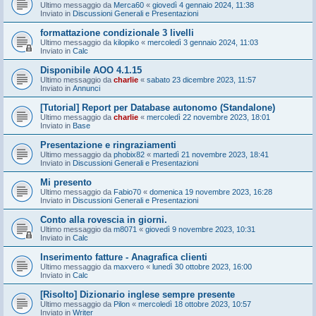
Ultimo messaggio da
Merca60
«
giovedì 4 gennaio 2024, 11:38
Inviato in
Discussioni Generali e Presentazioni
formattazione condizionale 3 livelli
Ultimo messaggio da
kilopiko
«
mercoledì 3 gennaio 2024, 11:03
Inviato in
Calc
Disponibile AOO 4.1.15
Ultimo messaggio da
charlie
«
sabato 23 dicembre 2023, 11:57
Inviato in
Annunci
[Tutorial] Report per Database autonomo (Standalone)
Ultimo messaggio da
charlie
«
mercoledì 22 novembre 2023, 18:01
Inviato in
Base
Presentazione e ringraziamenti
Ultimo messaggio da
phobix82
«
martedì 21 novembre 2023, 18:41
Inviato in
Discussioni Generali e Presentazioni
Mi presento
Ultimo messaggio da
Fabio70
«
domenica 19 novembre 2023, 16:28
Inviato in
Discussioni Generali e Presentazioni
Conto alla rovescia in giorni.
Ultimo messaggio da
m8071
«
giovedì 9 novembre 2023, 10:31
Inviato in
Calc
Inserimento fatture - Anagrafica clienti
Ultimo messaggio da
maxvero
«
lunedì 30 ottobre 2023, 16:00
Inviato in
Calc
[Risolto] Dizionario inglese sempre presente
Ultimo messaggio da
Pilon
«
mercoledì 18 ottobre 2023, 10:57
Inviato in
Writer