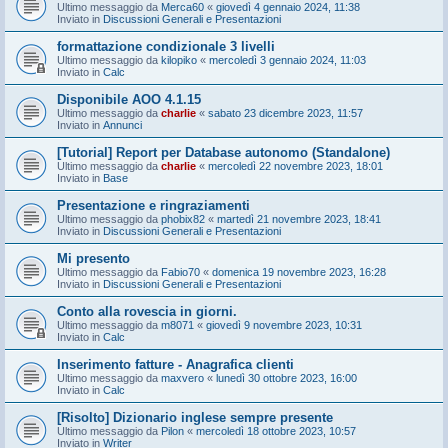
Ultimo messaggio da
Merca60
«
giovedì 4 gennaio 2024, 11:38
Inviato in
Discussioni Generali e Presentazioni
formattazione condizionale 3 livelli
Ultimo messaggio da
kilopiko
«
mercoledì 3 gennaio 2024, 11:03
Inviato in
Calc
Disponibile AOO 4.1.15
Ultimo messaggio da
charlie
«
sabato 23 dicembre 2023, 11:57
Inviato in
Annunci
[Tutorial] Report per Database autonomo (Standalone)
Ultimo messaggio da
charlie
«
mercoledì 22 novembre 2023, 18:01
Inviato in
Base
Presentazione e ringraziamenti
Ultimo messaggio da
phobix82
«
martedì 21 novembre 2023, 18:41
Inviato in
Discussioni Generali e Presentazioni
Mi presento
Ultimo messaggio da
Fabio70
«
domenica 19 novembre 2023, 16:28
Inviato in
Discussioni Generali e Presentazioni
Conto alla rovescia in giorni.
Ultimo messaggio da
m8071
«
giovedì 9 novembre 2023, 10:31
Inviato in
Calc
Inserimento fatture - Anagrafica clienti
Ultimo messaggio da
maxvero
«
lunedì 30 ottobre 2023, 16:00
Inviato in
Calc
[Risolto] Dizionario inglese sempre presente
Ultimo messaggio da
Pilon
«
mercoledì 18 ottobre 2023, 10:57
Inviato in
Writer