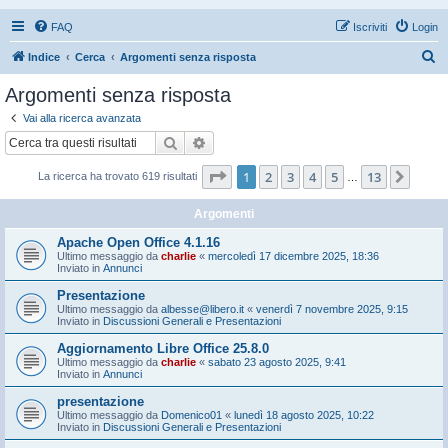
FAQ
Iscriviti
Login
C
Indice
Cerca
Argomenti senza risposta
e
Argomenti senza risposta
r
Vai alla ricerca avanzata
c
Cerca
Ricerca avanzata
a
Pagina
1
di
13
1
2
3
4
5
13
Pros
La ricerca ha trovato 619 risultati
…
Argomenti
Apache Open Office 4.1.16
Ultimo messaggio da
charlie
«
mercoledì 17 dicembre 2025, 18:36
Inviato in
Annunci
Presentazione
Ultimo messaggio da
albesse@libero.it
«
venerdì 7 novembre 2025, 9:15
Inviato in
Discussioni Generali e Presentazioni
Aggiornamento Libre Office 25.8.0
Ultimo messaggio da
charlie
«
sabato 23 agosto 2025, 9:41
Inviato in
Annunci
presentazione
Ultimo messaggio da
Domenico01
«
lunedì 18 agosto 2025, 10:22
Inviato in
Discussioni Generali e Presentazioni