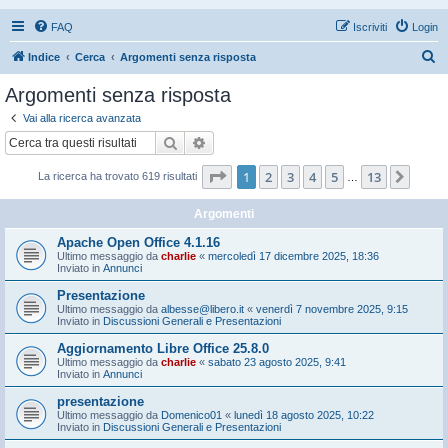
FAQ
Iscriviti
Login
C
Indice
Cerca
Argomenti senza risposta
e
Argomenti senza risposta
r
Vai alla ricerca avanzata
c
Cerca
Ricerca avanzata
a
Pagina
1
di
13
1
2
3
4
5
13
Pros
La ricerca ha trovato 619 risultati
…
Argomenti
Apache Open Office 4.1.16
Ultimo messaggio da
charlie
«
mercoledì 17 dicembre 2025, 18:36
Inviato in
Annunci
Presentazione
Ultimo messaggio da
albesse@libero.it
«
venerdì 7 novembre 2025, 9:15
Inviato in
Discussioni Generali e Presentazioni
Aggiornamento Libre Office 25.8.0
Ultimo messaggio da
charlie
«
sabato 23 agosto 2025, 9:41
Inviato in
Annunci
presentazione
Ultimo messaggio da
Domenico01
«
lunedì 18 agosto 2025, 10:22
Inviato in
Discussioni Generali e Presentazioni