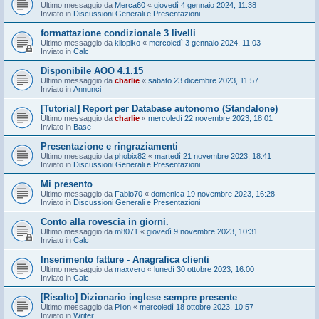
Ultimo messaggio da
Merca60
«
giovedì 4 gennaio 2024, 11:38
Inviato in
Discussioni Generali e Presentazioni
formattazione condizionale 3 livelli
Ultimo messaggio da
kilopiko
«
mercoledì 3 gennaio 2024, 11:03
Inviato in
Calc
Disponibile AOO 4.1.15
Ultimo messaggio da
charlie
«
sabato 23 dicembre 2023, 11:57
Inviato in
Annunci
[Tutorial] Report per Database autonomo (Standalone)
Ultimo messaggio da
charlie
«
mercoledì 22 novembre 2023, 18:01
Inviato in
Base
Presentazione e ringraziamenti
Ultimo messaggio da
phobix82
«
martedì 21 novembre 2023, 18:41
Inviato in
Discussioni Generali e Presentazioni
Mi presento
Ultimo messaggio da
Fabio70
«
domenica 19 novembre 2023, 16:28
Inviato in
Discussioni Generali e Presentazioni
Conto alla rovescia in giorni.
Ultimo messaggio da
m8071
«
giovedì 9 novembre 2023, 10:31
Inviato in
Calc
Inserimento fatture - Anagrafica clienti
Ultimo messaggio da
maxvero
«
lunedì 30 ottobre 2023, 16:00
Inviato in
Calc
[Risolto] Dizionario inglese sempre presente
Ultimo messaggio da
Pilon
«
mercoledì 18 ottobre 2023, 10:57
Inviato in
Writer