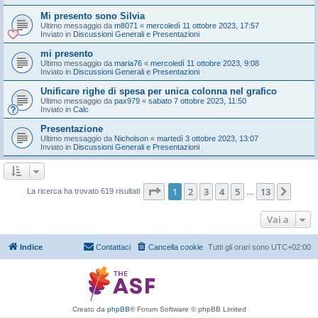
Mi presento sono Silvia
Ultimo messaggio da
m8071
«
mercoledì 11 ottobre 2023, 17:57
Inviato in
Discussioni Generali e Presentazioni
mi presento
Ultimo messaggio da
maria76
«
mercoledì 11 ottobre 2023, 9:08
Inviato in
Discussioni Generali e Presentazioni
Unificare righe di spesa per unica colonna nel grafico
Ultimo messaggio da
pax979
«
sabato 7 ottobre 2023, 11:50
Inviato in
Calc
Presentazione
Ultimo messaggio da
Nicholson
«
martedì 3 ottobre 2023, 13:07
Inviato in
Discussioni Generali e Presentazioni
Pagina
1
di
13
1
2
3
4
5
13
Pros
La ricerca ha trovato 619 risultati
…
Vai a
Indice
Contattaci
Cancella cookie
Tutti gli orari sono
UTC+02:00
Creato da
phpBB
® Forum Software © phpBB Limited