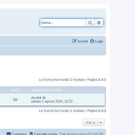
Cerca
Ricerca avanzata
Iscriviti
Login
La ricerca ha trovato 1 risultato • Pagina
1
di
1
VISITE
ULTIMO MESSAGGIO
da
nick
38
sabato 1 agosto 2026, 22:22
La ricerca ha trovato 1 risultato • Pagina
1
di
1
Vai a
Contattaci
Cancella cookie
Tutti gli orari sono
UTC+02:00