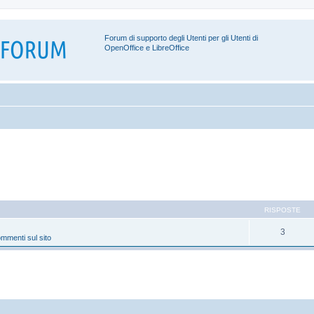
Forum di supporto degli Utenti per gli Utenti di
OpenOffice e LibreOffice
RISPOSTE
3
mmenti sul sito