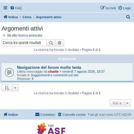
FAQ
Iscriviti
Login
C
Indice
Cerca
Argomenti attivi
e
Argomenti attivi
r
Vai alla ricerca avanzata
c
Cerca
Ricerca avanzata
a
La ricerca ha trovato 1 risultato • Pagina
1
di
1
Argomenti
Navigazione del forum molto lenta
Ultimo messaggio da
charlie
«
venerdì 7 agosto 2026, 18:37
Inviato in
Suggerimenti e commenti sul sito
Risposte:
4
La ricerca ha trovato 1 risultato • Pagina
1
di
1
Vai a
Indice
Contattaci
Cancella cookie
Tutti gli orari sono
UTC+02:00