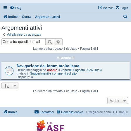
FAQ
Iscriviti
Login
C
Indice
Cerca
Argomenti attivi
e
Argomenti attivi
r
Vai alla ricerca avanzata
c
Cerca
Ricerca avanzata
a
La ricerca ha trovato 1 risultato • Pagina
1
di
1
Argomenti
Navigazione del forum molto lenta
Ultimo messaggio da
charlie
«
venerdì 7 agosto 2026, 18:37
Inviato in
Suggerimenti e commenti sul sito
Risposte:
4
La ricerca ha trovato 1 risultato • Pagina
1
di
1
Vai a
Indice
Contattaci
Cancella cookie
Tutti gli orari sono
UTC+02:00