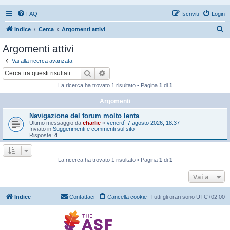
FAQ
Iscriviti
Login
C
Indice
Cerca
Argomenti attivi
e
Argomenti attivi
r
Vai alla ricerca avanzata
c
Cerca
Ricerca avanzata
a
La ricerca ha trovato 1 risultato • Pagina
1
di
1
Argomenti
Navigazione del forum molto lenta
Ultimo messaggio da
charlie
«
venerdì 7 agosto 2026, 18:37
Inviato in
Suggerimenti e commenti sul sito
Risposte:
4
La ricerca ha trovato 1 risultato • Pagina
1
di
1
Vai a
Indice
Contattaci
Cancella cookie
Tutti gli orari sono
UTC+02:00