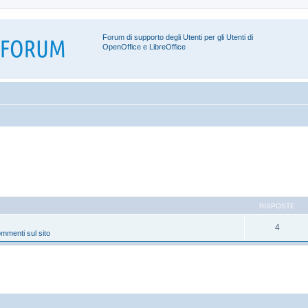
Forum di supporto degli Utenti per gli Utenti di
OpenOffice e LibreOffice
RISPOSTE
4
mmenti sul sito