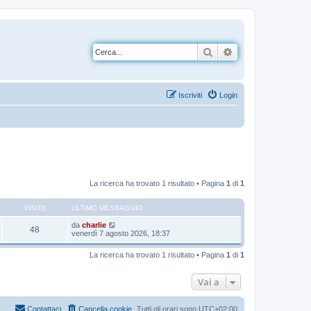
Cerca
Ricerca avanzata
Iscriviti
Login
La ricerca ha trovato 1 risultato • Pagina
1
di
1
VISITE
ULTIMO MESSAGGIO
da
charlie
48
venerdì 7 agosto 2026, 18:37
La ricerca ha trovato 1 risultato • Pagina
1
di
1
Vai a
Contattaci
Cancella cookie
Tutti gli orari sono
UTC+02:00