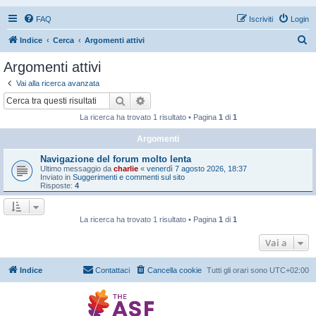
FAQ
Iscriviti
Login
C
Indice
Cerca
Argomenti attivi
e
Argomenti attivi
r
Vai alla ricerca avanzata
c
Cerca
Ricerca avanzata
a
La ricerca ha trovato 1 risultato • Pagina
1
di
1
Argomenti
Navigazione del forum molto lenta
Ultimo messaggio da
charlie
«
venerdì 7 agosto 2026, 18:37
Inviato in
Suggerimenti e commenti sul sito
Risposte:
4
La ricerca ha trovato 1 risultato • Pagina
1
di
1
Vai a
Indice
Contattaci
Cancella cookie
Tutti gli orari sono
UTC+02:00