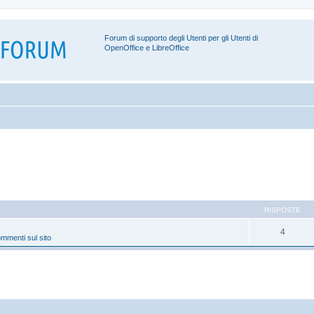
Forum di supporto degli Utenti per gli Utenti di
OpenOffice e LibreOffice
RISPOSTE
4
mmenti sul sito