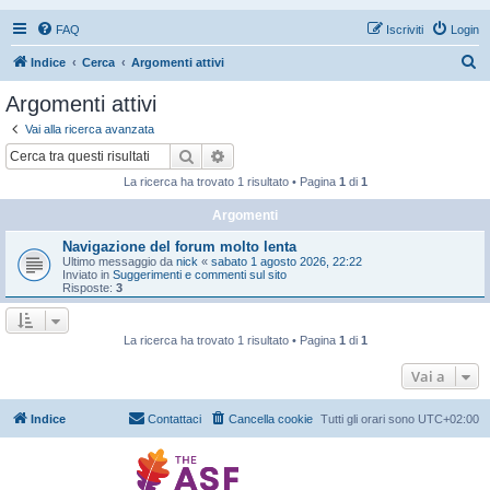
FAQ
Iscriviti
Login
C
Indice
Cerca
Argomenti attivi
e
Argomenti attivi
r
Vai alla ricerca avanzata
c
Cerca
Ricerca avanzata
a
La ricerca ha trovato 1 risultato • Pagina
1
di
1
Argomenti
Navigazione del forum molto lenta
Ultimo messaggio da
nick
«
sabato 1 agosto 2026, 22:22
Inviato in
Suggerimenti e commenti sul sito
Risposte:
3
La ricerca ha trovato 1 risultato • Pagina
1
di
1
Vai a
Indice
Contattaci
Cancella cookie
Tutti gli orari sono
UTC+02:00