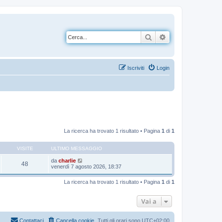
Cerca
Ricerca avanzata
Iscriviti
Login
La ricerca ha trovato 1 risultato • Pagina
1
di
1
VISITE
ULTIMO MESSAGGIO
da
charlie
48
venerdì 7 agosto 2026, 18:37
La ricerca ha trovato 1 risultato • Pagina
1
di
1
Vai a
Contattaci
Cancella cookie
Tutti gli orari sono
UTC+02:00