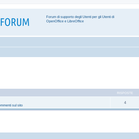
Forum di supporto degli Utenti per gli Utenti di
OpenOffice e LibreOffice
RISPOSTE
4
mmenti sul sito