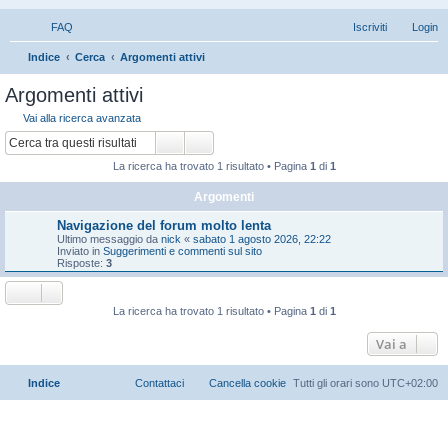
FAQ
Iscriviti
Login
C
Indice
Cerca
Argomenti attivi
e
Argomenti attivi
r
Vai alla ricerca avanzata
c
Cerca
Ricerca avanzata
a
La ricerca ha trovato 1 risultato • Pagina
1
di
1
Argomenti
Navigazione del forum molto lenta
Ultimo messaggio da
nick
«
sabato 1 agosto 2026, 22:22
Inviato in
Suggerimenti e commenti sul sito
Risposte:
3
La ricerca ha trovato 1 risultato • Pagina
1
di
1
Vai a
Indice
Contattaci
Cancella cookie
Tutti gli orari sono
UTC+02:00