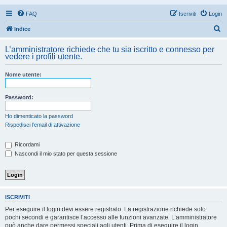
FAQ
Iscriviti
Login
C
Indice
e
L’amministratore richiede che tu sia iscritto e connesso per
r
vedere i profili utente.
c
Nome utente:
a
Password:
Ho dimenticato la password
Rispedisci l’email di attivazione
Ricordami
Nascondi il mio stato per questa sessione
ISCRIVITI
Per eseguire il login devi essere registrato. La registrazione richiede solo
pochi secondi e garantisce l’accesso alle funzioni avanzate. L’amministratore
può anche dare permessi speciali agli utenti. Prima di eseguire il login