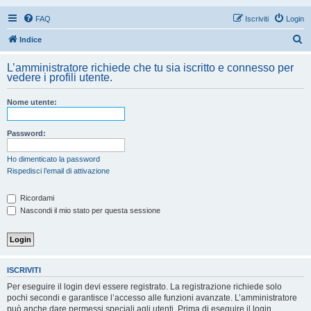
FAQ
Iscriviti
Login
C
Indice
e
L’amministratore richiede che tu sia iscritto e connesso per
r
vedere i profili utente.
c
Nome utente:
a
Password:
Ho dimenticato la password
Rispedisci l’email di attivazione
Ricordami
Nascondi il mio stato per questa sessione
ISCRIVITI
Per eseguire il login devi essere registrato. La registrazione richiede solo
pochi secondi e garantisce l’accesso alle funzioni avanzate. L’amministratore
può anche dare permessi speciali agli utenti. Prima di eseguire il login