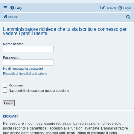
FAQ
Iscriviti
Login
C
Indice
e
L’amministratore richiede che tu sia iscritto e connesso per
r
vedere i profili utente.
c
Nome utente:
a
Password:
Ho dimenticato la password
Rispedisci l’email di attivazione
Ricordami
Nascondi il mio stato per questa sessione
ISCRIVITI
Per eseguire il login devi essere registrato. La registrazione richiede solo
pochi secondi e garantisce l’accesso alle funzioni avanzate. L’amministratore
può anche dare permessi speciali agli utenti. Prima di eseguire il login