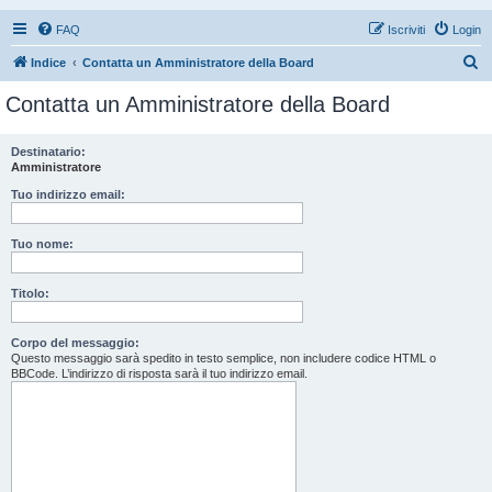
FAQ
Iscriviti
Login
C
Indice
Contatta un Amministratore della Board
e
Contatta un Amministratore della Board
r
c
Destinatario:
Amministratore
a
Tuo indirizzo email:
Tuo nome:
Titolo:
Corpo del messaggio:
Questo messaggio sarà spedito in testo semplice, non includere codice HTML o
BBCode. L’indirizzo di risposta sarà il tuo indirizzo email.