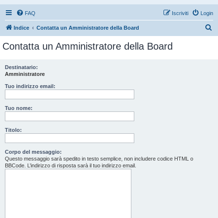
FAQ
Iscriviti
Login
C
Indice
Contatta un Amministratore della Board
e
Contatta un Amministratore della Board
r
c
Destinatario:
Amministratore
a
Tuo indirizzo email:
Tuo nome:
Titolo:
Corpo del messaggio:
Questo messaggio sarà spedito in testo semplice, non includere codice HTML o
BBCode. L’indirizzo di risposta sarà il tuo indirizzo email.