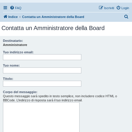
FAQ
Iscriviti
Login
C
Indice
Contatta un Amministratore della Board
e
Contatta un Amministratore della Board
r
c
Destinatario:
Amministratore
a
Tuo indirizzo email:
Tuo nome:
Titolo:
Corpo del messaggio:
Questo messaggio sarà spedito in testo semplice, non includere codice HTML o
BBCode. L’indirizzo di risposta sarà il tuo indirizzo email.