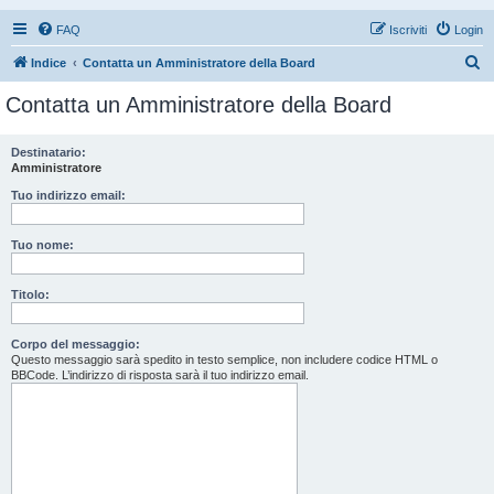
FAQ
Iscriviti
Login
C
Indice
Contatta un Amministratore della Board
e
Contatta un Amministratore della Board
r
c
Destinatario:
Amministratore
a
Tuo indirizzo email:
Tuo nome:
Titolo:
Corpo del messaggio:
Questo messaggio sarà spedito in testo semplice, non includere codice HTML o
BBCode. L’indirizzo di risposta sarà il tuo indirizzo email.