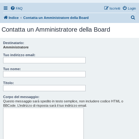
FAQ
Iscriviti
Login
C
Indice
Contatta un Amministratore della Board
e
Contatta un Amministratore della Board
r
c
Destinatario:
Amministratore
a
Tuo indirizzo email:
Tuo nome:
Titolo:
Corpo del messaggio:
Questo messaggio sarà spedito in testo semplice, non includere codice HTML o
BBCode. L’indirizzo di risposta sarà il tuo indirizzo email.