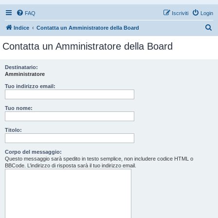
FAQ
Iscriviti
Login
C
Indice
Contatta un Amministratore della Board
e
Contatta un Amministratore della Board
r
c
Destinatario:
Amministratore
a
Tuo indirizzo email:
Tuo nome:
Titolo:
Corpo del messaggio:
Questo messaggio sarà spedito in testo semplice, non includere codice HTML o
BBCode. L’indirizzo di risposta sarà il tuo indirizzo email.