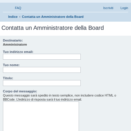
FAQ
Iscriviti
Login
C
Indice
Contatta un Amministratore della Board
e
Contatta un Amministratore della Board
r
c
Destinatario:
Amministratore
a
Tuo indirizzo email:
Tuo nome:
Titolo:
Corpo del messaggio:
Questo messaggio sarà spedito in testo semplice, non includere codice HTML o
BBCode. L’indirizzo di risposta sarà il tuo indirizzo email.