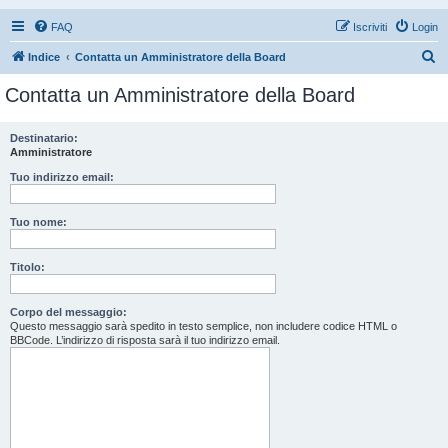
FAQ
Iscriviti
Login
C
Indice
Contatta un Amministratore della Board
e
Contatta un Amministratore della Board
r
c
Destinatario:
Amministratore
a
Tuo indirizzo email:
Tuo nome:
Titolo:
Corpo del messaggio:
Questo messaggio sarà spedito in testo semplice, non includere codice HTML o
BBCode. L’indirizzo di risposta sarà il tuo indirizzo email.