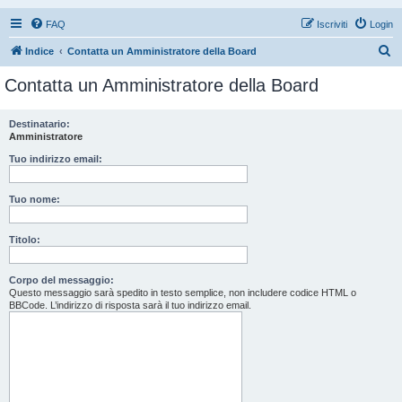
FAQ
Iscriviti
Login
C
Indice
Contatta un Amministratore della Board
e
Contatta un Amministratore della Board
r
c
Destinatario:
Amministratore
a
Tuo indirizzo email:
Tuo nome:
Titolo:
Corpo del messaggio:
Questo messaggio sarà spedito in testo semplice, non includere codice HTML o
BBCode. L’indirizzo di risposta sarà il tuo indirizzo email.