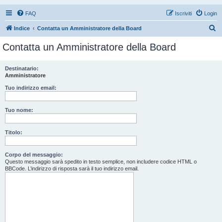
FAQ
Iscriviti
Login
C
Indice
Contatta un Amministratore della Board
e
Contatta un Amministratore della Board
r
c
Destinatario:
Amministratore
a
Tuo indirizzo email:
Tuo nome:
Titolo:
Corpo del messaggio:
Questo messaggio sarà spedito in testo semplice, non includere codice HTML o
BBCode. L’indirizzo di risposta sarà il tuo indirizzo email.