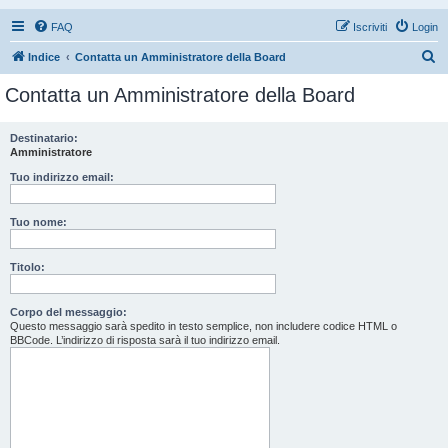
FAQ
Iscriviti
Login
C
Indice
Contatta un Amministratore della Board
e
Contatta un Amministratore della Board
r
c
Destinatario:
Amministratore
a
Tuo indirizzo email:
Tuo nome:
Titolo:
Corpo del messaggio:
Questo messaggio sarà spedito in testo semplice, non includere codice HTML o
BBCode. L’indirizzo di risposta sarà il tuo indirizzo email.