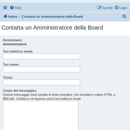
FAQ
Iscriviti
Login
C
Indice
Contatta un Amministratore della Board
e
Contatta un Amministratore della Board
r
c
Destinatario:
Amministratore
a
Tuo indirizzo email:
Tuo nome:
Titolo:
Corpo del messaggio:
Questo messaggio sarà spedito in testo semplice, non includere codice HTML o
BBCode. L’indirizzo di risposta sarà il tuo indirizzo email.