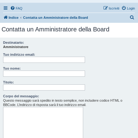
FAQ
Iscriviti
Login
C
Indice
Contatta un Amministratore della Board
e
Contatta un Amministratore della Board
r
c
Destinatario:
Amministratore
a
Tuo indirizzo email:
Tuo nome:
Titolo:
Corpo del messaggio:
Questo messaggio sarà spedito in testo semplice, non includere codice HTML o
BBCode. L’indirizzo di risposta sarà il tuo indirizzo email.