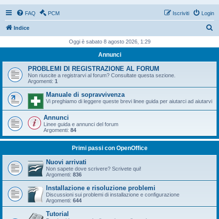
FAQ
PCM
Iscriviti
Login
C
Indice
e
Oggi è sabato 8 agosto 2026, 1:29
r
Annunci
c
PROBLEMI DI REGISTRAZIONE AL FORUM
a
Non riuscite a registrarvi al forum? Consultate questa sezione.
Argomenti:
1
Manuale di sopravvivenza
Vi preghiamo di leggere queste brevi linee guida per aiutarci ad aiutarvi
Annunci
Linee guida e annunci del forum
Argomenti:
84
Primi passi con OpenOffice
Nuovi arrivati
Non sapete dove scrivere? Scrivete qui!
Argomenti:
836
Installazione e risoluzione problemi
Discussioni sui problemi di installazione e configurazione
Argomenti:
644
Tutorial