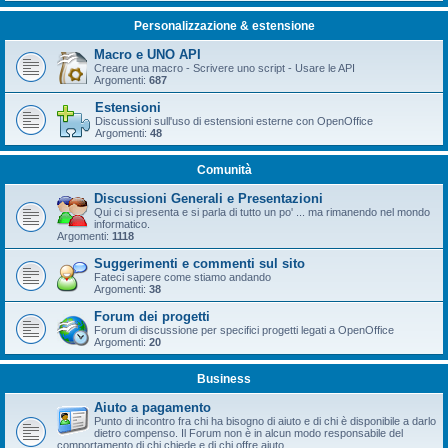
Personalizzazione & estensione
Macro e UNO API
Creare una macro - Scrivere uno script - Usare le API
Argomenti:
687
Estensioni
Discussioni sull'uso di estensioni esterne con OpenOffice
Argomenti:
48
Comunità
Discussioni Generali e Presentazioni
Qui ci si presenta e si parla di tutto un po' ... ma rimanendo nel mondo
informatico.
Argomenti:
1118
Suggerimenti e commenti sul sito
Fateci sapere come stiamo andando
Argomenti:
38
Forum dei progetti
Forum di discussione per specifici progetti legati a OpenOffice
Argomenti:
20
Business
Aiuto a pagamento
Punto di incontro fra chi ha bisogno di aiuto e di chi è disponibile a darlo
dietro compenso. Il Forum non è in alcun modo responsabile del
comportamento di chi chiede e di chi offre aiuto.