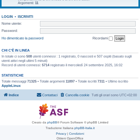
Argomenti:
11
LOGIN
•
ISCRIVITI
Nome utente:
Password:
Ho dimenticato la password
Ricordami
CHI C’È IN LINEA
In totale ci sono
508
utenti connessi : 1 registrato, 0 nascosti e 507 ospiti (basato sugli
utenti attivi negli ultimi 5 minuti)
Record di utenti connessi:
5714
registrato il mercoledì 24 settembre 2025, 16:02
STATISTICHE
Totale messaggi
71325
• Totale argomenti
11897
• Totale iscritti
7311
• Ultimo iscritto
AppleLinux
Indice
Contattaci
Cancella cookie
Tutti gli orari sono
UTC+02:00
Creato da
phpBB
® Forum Software © phpBB Limited
Traduzione Italiana
phpBB-Italia.it
Privacy
|
Condizioni
Ottieni OpenOffice