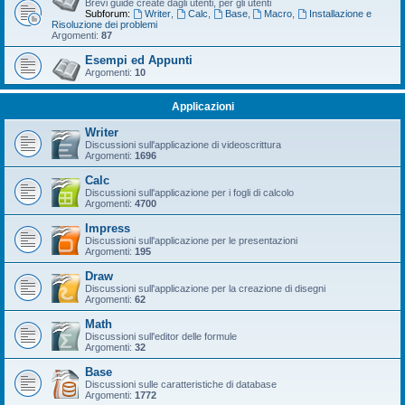
Brevi guide create dagli utenti, per gli utenti
Subforum:
Writer
,
Calc
,
Base
,
Macro
,
Installazione e
Risoluzione dei problemi
Argomenti:
87
Esempi ed Appunti
Argomenti:
10
Applicazioni
Writer
Discussioni sull'applicazione di videoscrittura
Argomenti:
1696
Calc
Discussioni sull'applicazione per i fogli di calcolo
Argomenti:
4700
Impress
Discussioni sull'applicazione per le presentazioni
Argomenti:
195
Draw
Discussioni sull'applicazione per la creazione di disegni
Argomenti:
62
Math
Discussioni sull'editor delle formule
Argomenti:
32
Base
Discussioni sulle caratteristiche di database
Argomenti:
1772