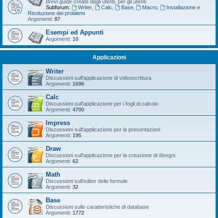
Brevi guide create dagli utenti, per gli utenti
Subforum:
Writer
,
Calc
,
Base
,
Macro
,
Installazione e
Risoluzione dei problemi
Argomenti:
87
Esempi ed Appunti
Argomenti:
10
Applicazioni
Writer
Discussioni sull'applicazione di videoscrittura
Argomenti:
1696
Calc
Discussioni sull'applicazione per i fogli di calcolo
Argomenti:
4700
Impress
Discussioni sull'applicazione per le presentazioni
Argomenti:
195
Draw
Discussioni sull'applicazione per la creazione di disegni
Argomenti:
62
Math
Discussioni sull'editor delle formule
Argomenti:
32
Base
Discussioni sulle caratteristiche di database
Argomenti:
1772