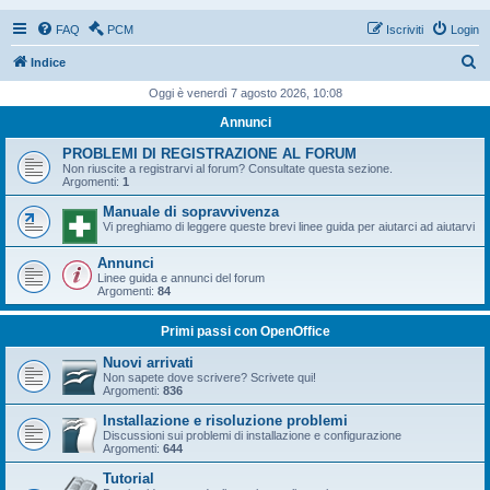
FAQ
PCM
Iscriviti
Login
C
Indice
e
Oggi è venerdì 7 agosto 2026, 10:08
r
Annunci
c
PROBLEMI DI REGISTRAZIONE AL FORUM
a
Non riuscite a registrarvi al forum? Consultate questa sezione.
Argomenti:
1
Manuale di sopravvivenza
Vi preghiamo di leggere queste brevi linee guida per aiutarci ad aiutarvi
Annunci
Linee guida e annunci del forum
Argomenti:
84
Primi passi con OpenOffice
Nuovi arrivati
Non sapete dove scrivere? Scrivete qui!
Argomenti:
836
Installazione e risoluzione problemi
Discussioni sui problemi di installazione e configurazione
Argomenti:
644
Tutorial