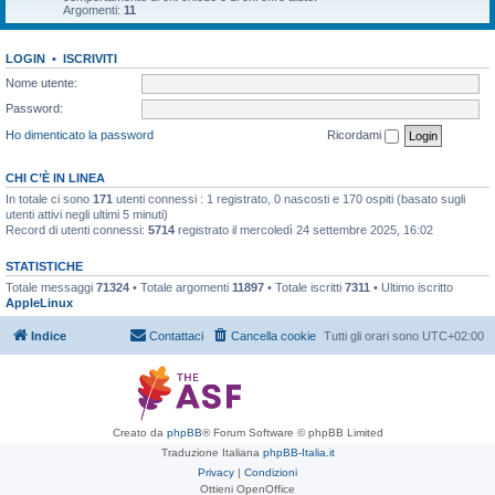
Argomenti:
11
LOGIN
•
ISCRIVITI
Nome utente:
Password:
Ho dimenticato la password
Ricordami
CHI C’È IN LINEA
In totale ci sono
171
utenti connessi : 1 registrato, 0 nascosti e 170 ospiti (basato sugli
utenti attivi negli ultimi 5 minuti)
Record di utenti connessi:
5714
registrato il mercoledì 24 settembre 2025, 16:02
STATISTICHE
Totale messaggi
71324
• Totale argomenti
11897
• Totale iscritti
7311
• Ultimo iscritto
AppleLinux
Indice
Contattaci
Cancella cookie
Tutti gli orari sono
UTC+02:00
Creato da
phpBB
® Forum Software © phpBB Limited
Traduzione Italiana
phpBB-Italia.it
Privacy
|
Condizioni
Ottieni OpenOffice