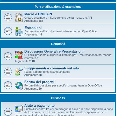
Personalizzazione & estensione
Macro e UNO API
Creare una macro - Scrivere uno script - Usare le API
Argomenti:
687
Estensioni
Discussioni sull'uso di estensioni esterne con OpenOffice
Argomenti:
48
Comunità
Discussioni Generali e Presentazioni
Qui ci si presenta e si parla di tutto un po' ... ma rimanendo nel mondo
informatico.
Argomenti:
1118
Suggerimenti e commenti sul sito
Fateci sapere come stiamo andando
Argomenti:
38
Forum dei progetti
Forum di discussione per specifici progetti legati a OpenOffice
Argomenti:
20
Business
Aiuto a pagamento
Punto di incontro fra chi ha bisogno di aiuto e di chi è disponibile a darlo
dietro compenso. Il Forum non è in alcun modo responsabile del
comportamento di chi chiede e di chi offre aiuto.