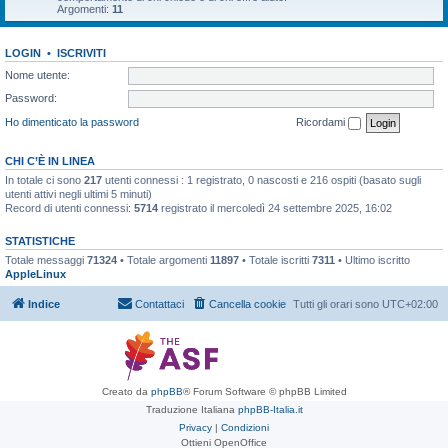
Argomenti:
11
LOGIN
•
ISCRIVITI
Nome utente:
Password:
Ho dimenticato la password
Ricordami
CHI C’È IN LINEA
In totale ci sono
217
utenti connessi : 1 registrato, 0 nascosti e 216 ospiti (basato sugli
utenti attivi negli ultimi 5 minuti)
Record di utenti connessi:
5714
registrato il mercoledì 24 settembre 2025, 16:02
STATISTICHE
Totale messaggi
71324
• Totale argomenti
11897
• Totale iscritti
7311
• Ultimo iscritto
AppleLinux
Indice
Contattaci
Cancella cookie
Tutti gli orari sono
UTC+02:00
Creato da
phpBB
® Forum Software © phpBB Limited
Traduzione Italiana
phpBB-Italia.it
Privacy
|
Condizioni
Ottieni OpenOffice