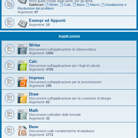
Brevi guide create dagli utenti, per gli utenti
Subforum:
Writer
,
Calc
,
Base
,
Macro
,
Installazione e
Risoluzione dei problemi
Argomenti:
87
Esempi ed Appunti
Argomenti:
10
Applicazioni
Writer
Discussioni sull'applicazione di videoscrittura
Argomenti:
1696
Calc
Discussioni sull'applicazione per i fogli di calcolo
Argomenti:
4700
Impress
Discussioni sull'applicazione per le presentazioni
Argomenti:
195
Draw
Discussioni sull'applicazione per la creazione di disegni
Argomenti:
62
Math
Discussioni sull'editor delle formule
Argomenti:
32
Base
Discussioni sulle caratteristiche di database
Argomenti:
1772