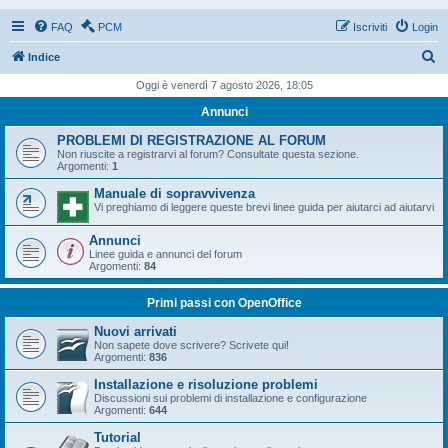
FAQ
PCM
Iscriviti
Login
C
Indice
e
Oggi è venerdì 7 agosto 2026, 18:05
r
Annunci
c
PROBLEMI DI REGISTRAZIONE AL FORUM
a
Non riuscite a registrarvi al forum? Consultate questa sezione.
Argomenti:
1
Manuale di sopravvivenza
Vi preghiamo di leggere queste brevi linee guida per aiutarci ad aiutarvi
Annunci
Linee guida e annunci del forum
Argomenti:
84
Primi passi con OpenOffice
Nuovi arrivati
Non sapete dove scrivere? Scrivete qui!
Argomenti:
836
Installazione e risoluzione problemi
Discussioni sui problemi di installazione e configurazione
Argomenti:
644
Tutorial