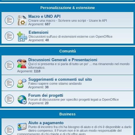
Personalizzazione & estensione
Macro e UNO API
Creare una macro - Scrivere uno script - Usare le API
Argomenti:
687
Estensioni
Discussioni sull'uso di estensioni esterne con OpenOffice
Argomenti:
48
Comunità
Discussioni Generali e Presentazioni
Qui ci si presenta e si parla di tutto un po' ... ma rimanendo nel mondo
informatico.
Argomenti:
1118
Suggerimenti e commenti sul sito
Fateci sapere come stiamo andando
Argomenti:
38
Forum dei progetti
Forum di discussione per specifici progetti legati a OpenOffice
Argomenti:
20
Business
Aiuto a pagamento
Punto di incontro fra chi ha bisogno di aiuto e di chi è disponibile a darlo
dietro compenso. Il Forum non è in alcun modo responsabile del
comportamento di chi chiede e di chi offre aiuto.