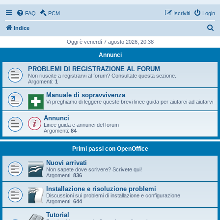
FAQ
PCM
Iscriviti
Login
C
Indice
e
Oggi è venerdì 7 agosto 2026, 20:38
r
Annunci
c
PROBLEMI DI REGISTRAZIONE AL FORUM
a
Non riuscite a registrarvi al forum? Consultate questa sezione.
Argomenti:
1
Manuale di sopravvivenza
Vi preghiamo di leggere queste brevi linee guida per aiutarci ad aiutarvi
Annunci
Linee guida e annunci del forum
Argomenti:
84
Primi passi con OpenOffice
Nuovi arrivati
Non sapete dove scrivere? Scrivete qui!
Argomenti:
836
Installazione e risoluzione problemi
Discussioni sui problemi di installazione e configurazione
Argomenti:
644
Tutorial