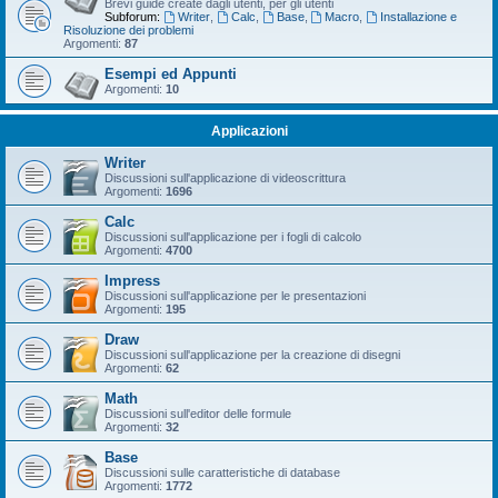
Brevi guide create dagli utenti, per gli utenti
Subforum:
Writer
,
Calc
,
Base
,
Macro
,
Installazione e
Risoluzione dei problemi
Argomenti:
87
Esempi ed Appunti
Argomenti:
10
Applicazioni
Writer
Discussioni sull'applicazione di videoscrittura
Argomenti:
1696
Calc
Discussioni sull'applicazione per i fogli di calcolo
Argomenti:
4700
Impress
Discussioni sull'applicazione per le presentazioni
Argomenti:
195
Draw
Discussioni sull'applicazione per la creazione di disegni
Argomenti:
62
Math
Discussioni sull'editor delle formule
Argomenti:
32
Base
Discussioni sulle caratteristiche di database
Argomenti:
1772