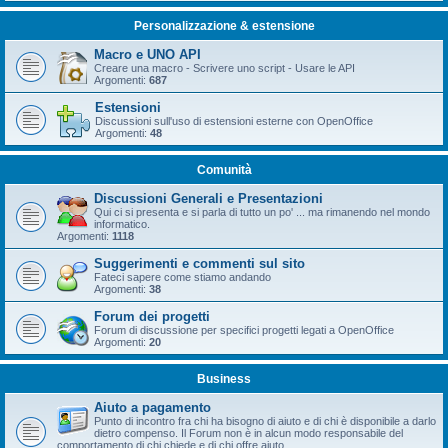
Personalizzazione & estensione
Macro e UNO API
Creare una macro - Scrivere uno script - Usare le API
Argomenti:
687
Estensioni
Discussioni sull'uso di estensioni esterne con OpenOffice
Argomenti:
48
Comunità
Discussioni Generali e Presentazioni
Qui ci si presenta e si parla di tutto un po' ... ma rimanendo nel mondo
informatico.
Argomenti:
1118
Suggerimenti e commenti sul sito
Fateci sapere come stiamo andando
Argomenti:
38
Forum dei progetti
Forum di discussione per specifici progetti legati a OpenOffice
Argomenti:
20
Business
Aiuto a pagamento
Punto di incontro fra chi ha bisogno di aiuto e di chi è disponibile a darlo
dietro compenso. Il Forum non è in alcun modo responsabile del
comportamento di chi chiede e di chi offre aiuto.