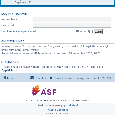
Argomenti:
11
LOGIN
•
ISCRIVITI
Nome utente:
Password:
Ho dimenticato la password
Ricordami
CHI C’È IN LINEA
In totale ci sono
615
utenti connessi : 1 registrato, 0 nascosti e 614 ospiti (basato sugli
utenti attivi negli ultimi 5 minuti)
Record di utenti connessi:
5714
registrato il mercoledì 24 settembre 2025, 16:02
STATISTICHE
Totale messaggi
71325
• Totale argomenti
11897
• Totale iscritti
7311
• Ultimo iscritto
AppleLinux
Indice
Contattaci
Cancella cookie
Tutti gli orari sono
UTC+02:00
Creato da
phpBB
® Forum Software © phpBB Limited
Traduzione Italiana
phpBB-Italia.it
Privacy
|
Condizioni
Ottieni OpenOffice