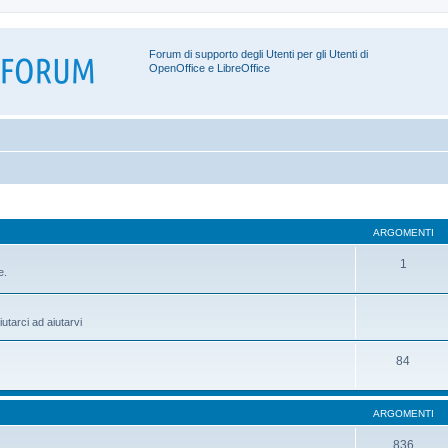
Forum di supporto degli Utenti per gli Utenti di
OpenOffice e LibreOffice
ARGOMENTI
1
e.
utarci ad aiutarvi
84
ARGOMENTI
836