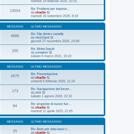
e
martedì 18 febbraio 2020, 20:25
o
a
m
t
d
g
e
i
i
Re: Problemi per importa…
g
s
13554
m
u
V
da
charlie
i
s
o
l
e
martedì 16 settembre 2025, 8:18
o
a
m
t
d
g
e
i
i
g
s
m
u
MESSAGGI
ULTIMO MESSAGGIO
i
s
o
l
o
a
m
t
Re: File dentro cartella
4686
g
e
i
V
da
nickGiard
g
s
m
e
giovedì 27 novembre 2025, 23:08
i
s
o
d
o
a
m
i
Re: Writer2epub
250
g
e
u
V
da
sonialom
g
s
l
e
sabato 6 marzo 2021, 10:22
i
s
t
d
o
a
i
i
g
m
u
MESSAGGI
ULTIMO MESSAGGIO
g
o
l
i
m
t
Re: Presentazione
2675
o
e
V
i
da
charlie
s
e
m
venerdì 6 febbraio 2026, 11:18
s
d
o
a
i
m
Re: Navigazione del forum…
173
g
u
e
V
da
nick
g
l
s
e
sabato 1 agosto 2026, 22:22
i
t
s
d
o
i
a
i
Re: proposte di nuove fun…
84
m
g
u
V
da
charlie
o
g
l
e
martedì 11 aprile 2023, 21:05
m
i
t
d
e
o
i
i
s
m
u
MESSAGGI
ULTIMO MESSAGGIO
s
o
l
a
m
t
Re: Aiuto per data base c…
25
g
e
i
V
da
charlie