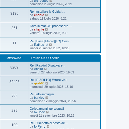
i
V
da
giu_seppe
g
m
e
domenica 26 luglio 2026, 20:21
i
o
d
o
m
i
Re: Installare la Guida I…
3135
e
u
V
da
charlie
s
l
e
sabato 11 luglio 2026, 8:22
s
t
d
a
i
i
Java in macOS processore …
361
g
m
u
V
da
charlie
g
o
l
e
venerdì 18 luglio 2025, 9:41
i
m
t
d
o
e
i
i
Re: [Base][Macro][LO] Com…
s
m
11
u
V
da
Rafkus_pl
s
o
l
e
lunedì 28 marzo 2022, 18:29
a
m
t
d
g
e
i
i
g
s
m
u
MESSAGGI
ULTIMO MESSAGGIO
i
s
o
l
o
a
m
t
Re: [Risolto] Disattivare…
g
8209
e
V
i
da
And18
g
s
e
m
venerdì 27 febbraio 2026, 19:03
i
s
d
o
o
a
i
m
Re: [RISOLTO] Errore visu…
g
32498
u
e
V
da
gioh66
g
l
s
e
mercoledì 29 luglio 2026, 15:16
i
t
s
d
o
i
a
i
Re: Info immagini
795
m
g
u
V
da
barkley
o
g
l
e
domenica 12 maggio 2024, 20:56
m
i
t
d
e
o
i
i
Collegamenti Ipertestuali
s
239
m
u
V
da
67Dade
s
o
l
e
lunedì 11 settembre 2023, 10:18
a
m
t
d
g
e
i
i
Re: Dischetto al posto de…
g
s
100
m
u
V
da
IorPerry
i
s
o
l