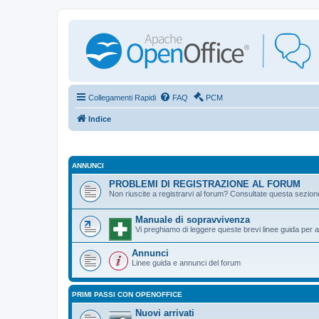
Collegamenti Rapidi
FAQ
PCM
Indice
ANNUNCI
PROBLEMI DI REGISTRAZIONE AL FORUM
Non riuscite a registrarvi al forum? Consultate questa sezion
Manuale di sopravvivenza
Vi preghiamo di leggere queste brevi linee guida per ai
Annunci
Linee guida e annunci del forum
PRIMI PASSI CON OPENOFFICE
Nuovi arrivati