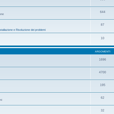
644
ione
87
stallazione e Risoluzione dei problemi
10
ARGOMENTI
1696
4700
195
62
ni
32