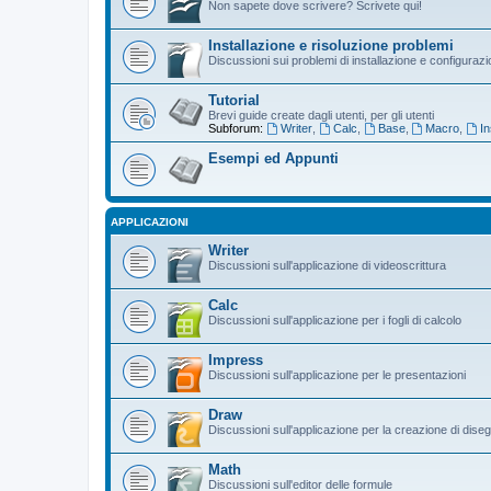
Non sapete dove scrivere? Scrivete qui!
Installazione e risoluzione problemi
Discussioni sui problemi di installazione e configuraz
Tutorial
Brevi guide create dagli utenti, per gli utenti
Subforum:
Writer
,
Calc
,
Base
,
Macro
,
In
Esempi ed Appunti
APPLICAZIONI
Writer
Discussioni sull'applicazione di videoscrittura
Calc
Discussioni sull'applicazione per i fogli di calcolo
Impress
Discussioni sull'applicazione per le presentazioni
Draw
Discussioni sull'applicazione per la creazione di diseg
Math
Discussioni sull'editor delle formule