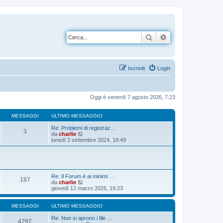
Cerca
Ricerca avanzata
Iscriviti
Login
Oggi è venerdì 7 agosto 2026, 7:23
MESSAGGI
ULTIMO MESSAGGIO
Re: Problemi di registraz…
3
V
da
charlie
e
lunedì 2 settembre 2024, 18:49
d
i
u
l
t
i
Re: Il Forum è ai minimi …
187
m
V
da
charlie
o
e
giovedì 12 marzo 2026, 19:23
m
d
e
i
s
u
MESSAGGI
ULTIMO MESSAGGIO
s
l
a
t
Re: Non si aprono i file …
4297
g