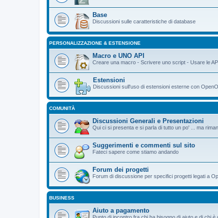
Base
Discussioni sulle caratteristiche di database
PERSONALIZZAZIONE & ESTENSIONE
Macro e UNO API
Creare una macro - Scrivere uno script - Usare le AP
Estensioni
Discussioni sull'uso di estensioni esterne con OpenO
COMUNITÀ
Discussioni Generali e Presentazioni
Qui ci si presenta e si parla di tutto un po' ... ma ri
Suggerimenti e commenti sul sito
Fateci sapere come stiamo andando
Forum dei progetti
Forum di discussione per specifici progetti legati a O
BUSINESS
Aiuto a pagamento
Punto di incontro fra chi ha bisogno di aiuto e di chi 