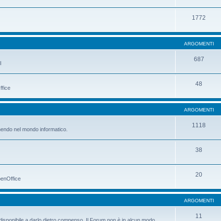
1772
ARGOMENTI
687
I
48
ffice
ARGOMENTI
1118
manendo nel mondo informatico.
38
20
penOffice
ARGOMENTI
11
è disponibile a darlo dietro compenso. Il Forum non è in alcun modo