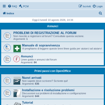
FAQ
PCM
Iscriviti
Login
C
Indice
e
Oggi è lunedì 10 agosto 2026, 14:34
r
Annunci
c
PROBLEMI DI REGISTRAZIONE AL FORUM
a
Non riuscite a registrarvi al forum? Consultate questa sezione.
Argomenti:
1
Manuale di sopravvivenza
Vi preghiamo di leggere queste brevi linee guida per aiutarci ad aiutarvi
Annunci
Linee guida e annunci del forum
Argomenti:
84
Primi passi con OpenOffice
Nuovi arrivati
Non sapete dove scrivere? Scrivete qui!
Argomenti:
836
Installazione e risoluzione problemi
Discussioni sui problemi di installazione e configurazione
Argomenti:
644
Tutorial