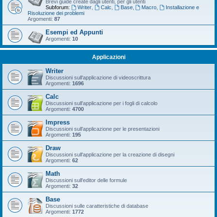
Brevi guide create dagli utenti, per gli utenti
Subforum:
Writer
,
Calc
,
Base
,
Macro
,
Installazione e
Risoluzione dei problemi
Argomenti:
87
Esempi ed Appunti
Argomenti:
10
Applicazioni
Writer
Discussioni sull'applicazione di videoscrittura
Argomenti:
1696
Calc
Discussioni sull'applicazione per i fogli di calcolo
Argomenti:
4700
Impress
Discussioni sull'applicazione per le presentazioni
Argomenti:
195
Draw
Discussioni sull'applicazione per la creazione di disegni
Argomenti:
62
Math
Discussioni sull'editor delle formule
Argomenti:
32
Base
Discussioni sulle caratteristiche di database
Argomenti:
1772