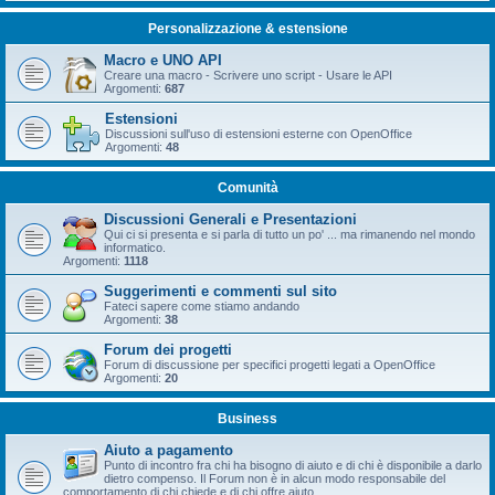
Personalizzazione & estensione
Macro e UNO API
Creare una macro - Scrivere uno script - Usare le API
Argomenti:
687
Estensioni
Discussioni sull'uso di estensioni esterne con OpenOffice
Argomenti:
48
Comunità
Discussioni Generali e Presentazioni
Qui ci si presenta e si parla di tutto un po' ... ma rimanendo nel mondo
informatico.
Argomenti:
1118
Suggerimenti e commenti sul sito
Fateci sapere come stiamo andando
Argomenti:
38
Forum dei progetti
Forum di discussione per specifici progetti legati a OpenOffice
Argomenti:
20
Business
Aiuto a pagamento
Punto di incontro fra chi ha bisogno di aiuto e di chi è disponibile a darlo
dietro compenso. Il Forum non è in alcun modo responsabile del
comportamento di chi chiede e di chi offre aiuto.