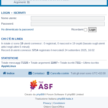
Argomenti:
11
LOGIN
•
ISCRIVITI
Nome utente:
Password:
Ho dimenticato la password
Ricordami
CHI C’È IN LINEA
In totale ci sono
19
utenti connessi : 0 registrati, 0 nascosti e 19 ospiti (basato sugli utenti
attivi negli ultimi 5 minuti)
Record di utenti connessi:
5714
registrato il mercoledì 24 settembre 2025, 16:02
STATISTICHE
Totale messaggi
71325
• Totale argomenti
11897
• Totale iscritti
7311
• Ultimo iscritto
AppleLinux
Indice
Contattaci
Cancella cookie
Tutti gli orari sono
UTC+02:00
Creato da
phpBB
® Forum Software © phpBB Limited
Traduzione Italiana
phpBB-Italia.it
Privacy
|
Condizioni
Ottieni OpenOffice