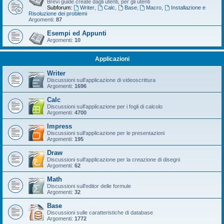
Brevi guide create dagli utenti, per gli utenti
Subforum:
Writer
,
Calc
,
Base
,
Macro
,
Installazione e
Risoluzione dei problemi
Argomenti:
87
Esempi ed Appunti
Argomenti:
10
Applicazioni
Writer
Discussioni sull'applicazione di videoscrittura
Argomenti:
1696
Calc
Discussioni sull'applicazione per i fogli di calcolo
Argomenti:
4700
Impress
Discussioni sull'applicazione per le presentazioni
Argomenti:
195
Draw
Discussioni sull'applicazione per la creazione di disegni
Argomenti:
62
Math
Discussioni sull'editor delle formule
Argomenti:
32
Base
Discussioni sulle caratteristiche di database
Argomenti:
1772