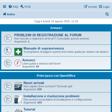
FAQ
PCM
Iscriviti
Login
C
Indice
e
Oggi è lunedì 10 agosto 2026, 12:29
r
Annunci
c
PROBLEMI DI REGISTRAZIONE AL FORUM
a
Non riuscite a registrarvi al forum? Consultate questa sezione.
Argomenti:
1
Manuale di sopravvivenza
Vi preghiamo di leggere queste brevi linee guida per aiutarci ad aiutarvi
Annunci
Linee guida e annunci del forum
Argomenti:
84
Primi passi con OpenOffice
Nuovi arrivati
Non sapete dove scrivere? Scrivete qui!
Argomenti:
836
Installazione e risoluzione problemi
Discussioni sui problemi di installazione e configurazione
Argomenti:
644
Tutorial