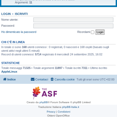
Argomenti:
11
LOGIN
•
ISCRIVITI
Nome utente:
Password:
Ho dimenticato la password
Ricordami
CHI C’È IN LINEA
In totale ci sono
168
utenti connessi : 0 registrati, 0 nascosti e 168 ospiti (basato sugli
utenti attivi negli ultimi 5 minuti)
Record di utenti connessi:
5714
registrato il mercoledì 24 settembre 2025, 16:02
STATISTICHE
Totale messaggi
71325
• Totale argomenti
11897
• Totale iscritti
7311
• Ultimo iscritto
AppleLinux
Indice
Contattaci
Cancella cookie
Tutti gli orari sono
UTC+02:00
Creato da
phpBB
® Forum Software © phpBB Limited
Traduzione Italiana
phpBB-Italia.it
Privacy
|
Condizioni
Ottieni OpenOffice