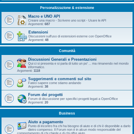
Personalizzazione & estensione
Macro e UNO API
Creare una macro - Scrivere uno script - Usare le API
Argomenti:
687
Estensioni
Discussioni sull'uso di estensioni esterne con OpenOffice
Argomenti:
48
Comunità
Discussioni Generali e Presentazioni
Qui ci si presenta e si parla di tutto un po' ... ma rimanendo nel mondo
informatico.
Argomenti:
1118
Suggerimenti e commenti sul sito
Fateci sapere come stiamo andando
Argomenti:
38
Forum dei progetti
Forum di discussione per specifici progetti legati a OpenOffice
Argomenti:
20
Business
Aiuto a pagamento
Punto di incontro fra chi ha bisogno di aiuto e di chi è disponibile a darlo
dietro compenso. Il Forum non è in alcun modo responsabile del
comportamento di chi chiede e di chi offre aiuto.