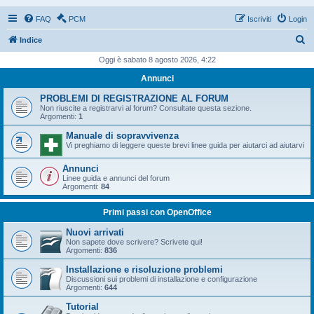
FAQ
PCM
Iscriviti
Login
C
Indice
e
Oggi è sabato 8 agosto 2026, 4:22
r
Annunci
c
PROBLEMI DI REGISTRAZIONE AL FORUM
a
Non riuscite a registrarvi al forum? Consultate questa sezione.
Argomenti:
1
Manuale di sopravvivenza
Vi preghiamo di leggere queste brevi linee guida per aiutarci ad aiutarvi
Annunci
Linee guida e annunci del forum
Argomenti:
84
Primi passi con OpenOffice
Nuovi arrivati
Non sapete dove scrivere? Scrivete qui!
Argomenti:
836
Installazione e risoluzione problemi
Discussioni sui problemi di installazione e configurazione
Argomenti:
644
Tutorial