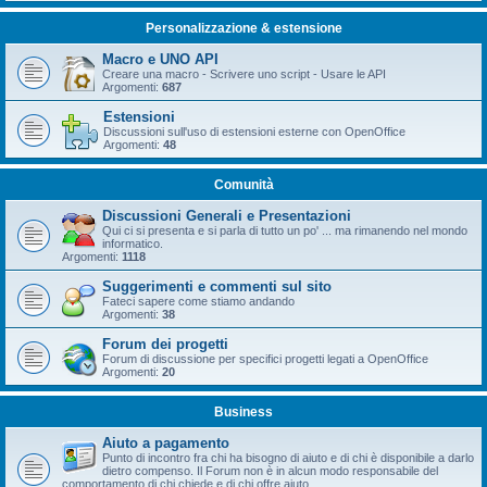
Personalizzazione & estensione
Macro e UNO API
Creare una macro - Scrivere uno script - Usare le API
Argomenti:
687
Estensioni
Discussioni sull'uso di estensioni esterne con OpenOffice
Argomenti:
48
Comunità
Discussioni Generali e Presentazioni
Qui ci si presenta e si parla di tutto un po' ... ma rimanendo nel mondo
informatico.
Argomenti:
1118
Suggerimenti e commenti sul sito
Fateci sapere come stiamo andando
Argomenti:
38
Forum dei progetti
Forum di discussione per specifici progetti legati a OpenOffice
Argomenti:
20
Business
Aiuto a pagamento
Punto di incontro fra chi ha bisogno di aiuto e di chi è disponibile a darlo
dietro compenso. Il Forum non è in alcun modo responsabile del
comportamento di chi chiede e di chi offre aiuto.