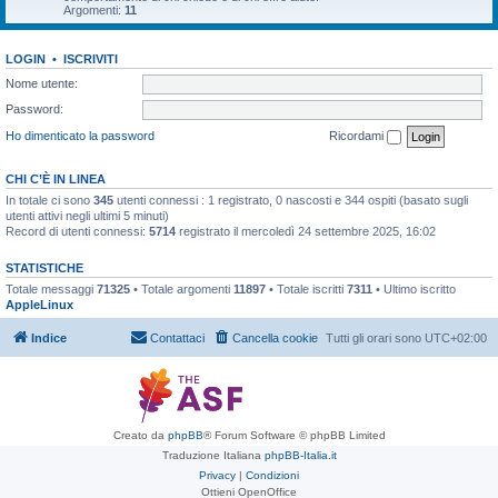
Argomenti:
11
LOGIN
•
ISCRIVITI
Nome utente:
Password:
Ho dimenticato la password
Ricordami
CHI C’È IN LINEA
In totale ci sono
345
utenti connessi : 1 registrato, 0 nascosti e 344 ospiti (basato sugli
utenti attivi negli ultimi 5 minuti)
Record di utenti connessi:
5714
registrato il mercoledì 24 settembre 2025, 16:02
STATISTICHE
Totale messaggi
71325
• Totale argomenti
11897
• Totale iscritti
7311
• Ultimo iscritto
AppleLinux
Indice
Contattaci
Cancella cookie
Tutti gli orari sono
UTC+02:00
Creato da
phpBB
® Forum Software © phpBB Limited
Traduzione Italiana
phpBB-Italia.it
Privacy
|
Condizioni
Ottieni OpenOffice